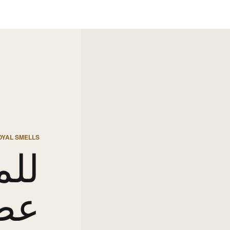
OYAL SMELLS
للم
عط