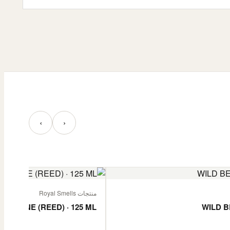
‹
›
منتجات Royal Smells
 JASMINE (REED) · 125 ML
WILD B