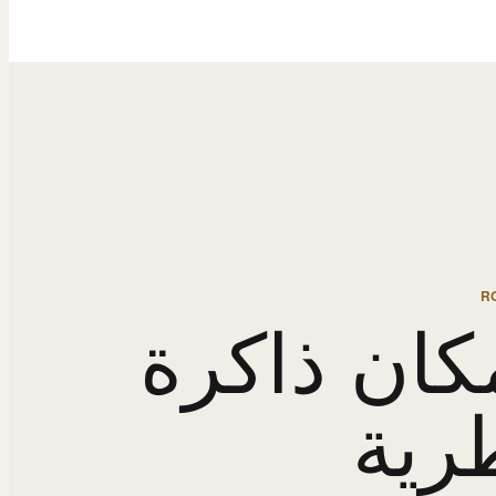
R
كان ذاكرة
رية