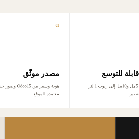
03
ابلة للتوسع
مصدر موثّق
من تجربة 5مل و10مل إلى زيوت 1 لتر
هوية وسعر من Odoo15 وص
عطير.
معتمدة للموقع.