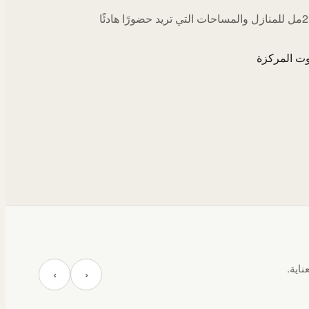
اختيارات 250مل للمنازل والمساحات التي تريد حضورًا هادئًا
ت المركزة
ناية.
‹
›