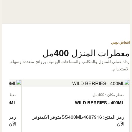
انتعاش يومي
معطرات المنزل 400مل
رذاذ عملي للمنازل والمكاتب والمساحات اليومية، بروائح متعددة وسهلة
الاستخدام.
معطر مكان • 400 مل
معطر مكان • 400
- 400ML
WILD BERRIES - 400ML
رمز المنتج: SS400ML-4687916
متوفر الآن
متوفر
رمز المنتج: -4687917
الآن
الآن