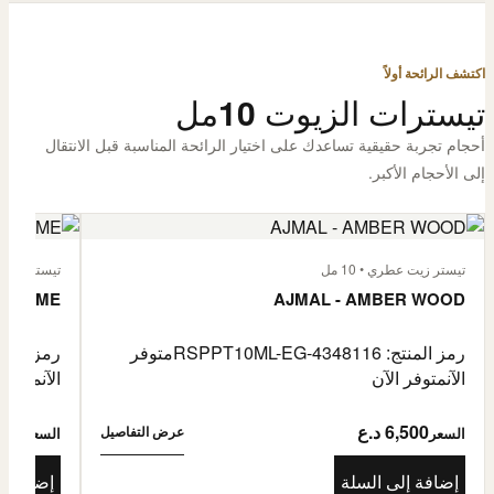
اكتشف الرائحة أولاً
تيسترات الزيوت 10مل
أحجام تجربة حقيقية تساعدك على اختيار الرائحة المناسبة قبل الانتقال
إلى الأحجام الأكبر.
تيستر زيت عطري • 10 مل
تيستر زيت عطر
L'HOMME
AJMAL - AMBER WOOD
رمز المنتج: RSPPT10ML-EG-4348116
متوفر
رمز المنتج: L-EG-4335046
الآن
متوفر الآن
الآن
متوفر 
6,500 د.ع
6,500
عرض التفاصيل
السعر
السعر
إضافة إلى السلة
إضافة إ