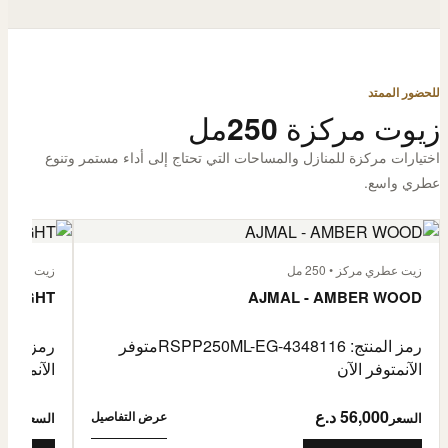
للحضور الممتد
زيوت مركزة 250مل
اختيارات مركزة للمنازل والمساحات التي تحتاج إلى أداء مستمر وتنوع
عطري واسع.
زيت عطري مركز • 250 مل
زيت عطري مركز
 FLIGHT
AJMAL - AMBER WOOD
رمز المنتج: RSPP250ML-EG-4348116
متوفر
رمز المنتج: L-EG-4900255
الآن
متوفر الآن
الآن
متوفر 
56,000 د.ع
6,000
عرض التفاصيل
السعر
السعر