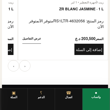
زيت لأجهزة التعطير • 1 لتر
زيت لأجهزة الت
E · 1 L
ZR BLANC JASMINE · 1 L
رمز المنتج: RS1LTR-4632056
متوفر الآن
متوفر
رمز المنتج: 4632057
الآن
الآن
203,500 د.ع
3,500
عرض التفاصيل
السعر
السعر
إضافة إلى السلة
إضافة إ
‹
›
●
☎
؟
▣
واتساب
اتصال
الدعم
السلة