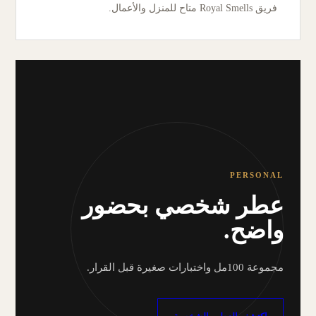
فريق Royal Smells متاح للمنزل والأعمال.
PERSONAL
عطر شخصي بحضور
واضح.
مجموعة 100مل واختبارات صغيرة قبل القرار.