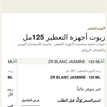
لأجهزة التعطير
زيوت أجهزة التعطير 125مل
عبوات عملية مخصصة لأجهزة التعطير، مناسبة للاستخدام اليومي
واكتشاف الروائح.
زيت لأجهزة التعطير • 125 مل
زيت لأجهزة الت
 125 ML
ZR BLANC JASMINE · 125 ML
غير متوفر حالياً
رمز المنتج: -4632057
الآن
السعر يُؤكَّد قبل الطلب
عرض التفاصيل
السعر
0,500
السعر