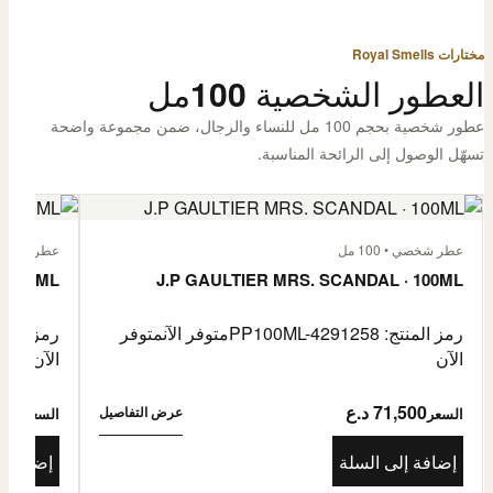
مختارات Royal Smells
العطور الشخصية 100مل
عطور شخصية بحجم 100 مل للنساء والرجال، ضمن مجموعة واضحة
تسهّل الوصول إلى الرائحة المناسبة.
عطر شخصي • 100 مل
عطر شخصي • 00
· 100ML
J.P GAULTIER MRS. SCANDAL · 100ML
رمز المنتج: PP100ML-4291258
متوفر الآن
متوفر
رمز المنتج: -4485976
الآن
الآن
71,500 د.ع
1,500
عرض التفاصيل
السعر
السعر
إضافة إلى السلة
إضافة إ