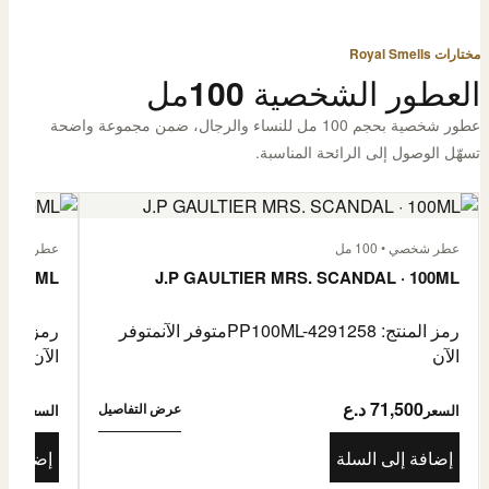
مختارات Royal Smells
العطور الشخصية 100مل
عطور شخصية بحجم 100 مل للنساء والرجال، ضمن مجموعة واضحة
تسهّل الوصول إلى الرائحة المناسبة.
عطر شخصي • 100 مل
عطر شخصي • 00
· 100ML
J.P GAULTIER MRS. SCANDAL · 100ML
رمز المنتج: PP100ML-4291258
متوفر الآن
متوفر
رمز المنتج: -4485976
الآن
الآن
71,500 د.ع
1,500
عرض التفاصيل
السعر
السعر
إضافة إلى السلة
إضافة إ