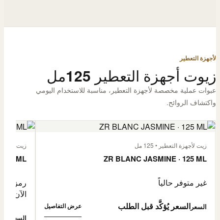
لأجهزة التعطير
زيوت أجهزة التعطير 125مل
عبوات عملية مخصصة لأجهزة التعطير، مناسبة للاستخدام اليومي
واكتشاف الروائح.
زيت لأجهزة التعطير • 125 مل
زيت لأجهزة الت
 125 ML
ZR BLANC JASMINE · 125 ML
غير متوفر حالياً
رمز المنتج: -4632057
الآن
السعر يُؤكَّد قبل الطلب
عرض التفاصيل
السعر
0,500
السعر