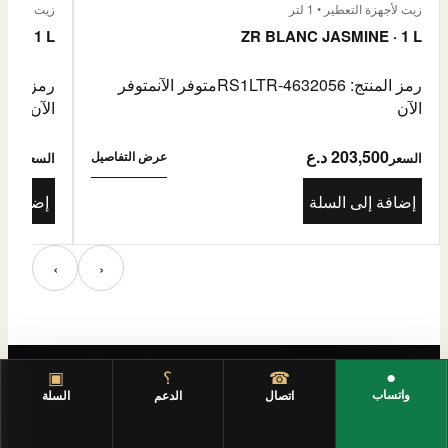
زيت لأجهزة التعطير • 1 لتر
زيت لأجهزة الت
E · 1 L
ZR BLANC JASMINE · 1 L
رمز المنتج: RS1LTR-4632056
متوفر الآن
متوفر
رمز المنتج: 4632057
الآن
الآن
203,500 د.ع
3,500
عرض التفاصيل
السعر
السعر
إضافة إلى السلة
إضافة إ
‹
›
●
☎
؟
▣
واتساب
اتصال
الدعم
السلة