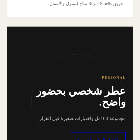
فريق Royal Smells متاح للمنزل والأعمال.
PERSONAL
عطر شخصي بحضور
واضح.
مجموعة 100مل واختبارات صغيرة قبل القرار.