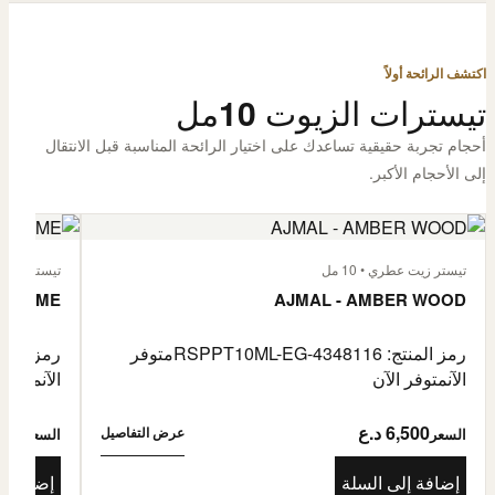
اكتشف الرائحة أولاً
تيسترات الزيوت 10مل
أحجام تجربة حقيقية تساعدك على اختيار الرائحة المناسبة قبل الانتقال
إلى الأحجام الأكبر.
تيستر زيت عطري • 10 مل
تيستر زيت عطر
L'HOMME
AJMAL - AMBER WOOD
رمز المنتج: RSPPT10ML-EG-4348116
متوفر
رمز المنتج: L-EG-4335046
الآن
متوفر الآن
الآن
متوفر 
6,500 د.ع
6,500
عرض التفاصيل
السعر
السعر
إضافة إلى السلة
إضافة إ