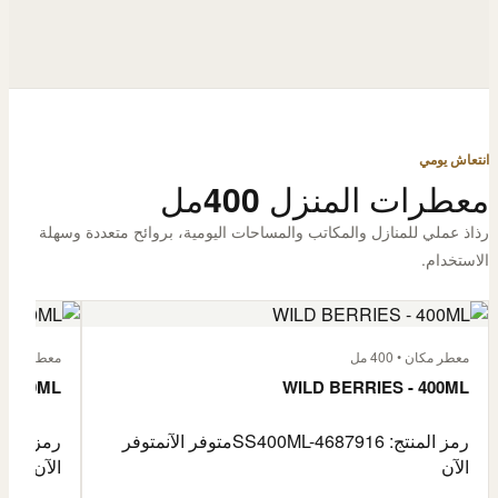
انتعاش يومي
معطرات المنزل 400مل
رذاذ عملي للمنازل والمكاتب والمساحات اليومية، بروائح متعددة وسهلة
الاستخدام.
معطر مكان • 400 مل
معطر مكان • 400
- 400ML
WILD BERRIES - 400ML
رمز المنتج: SS400ML-4687916
متوفر الآن
متوفر
رمز المنتج: -4687917
الآن
الآن