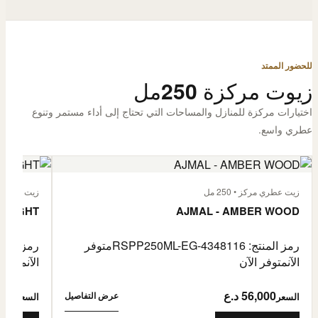
للحضور الممتد
زيوت مركزة 250مل
اختيارات مركزة للمنازل والمساحات التي تحتاج إلى أداء مستمر وتنوع
عطري واسع.
زيت عطري مركز • 250 مل
زيت عطري مركز
 FLIGHT
AJMAL - AMBER WOOD
رمز المنتج: RSPP250ML-EG-4348116
متوفر
رمز المنتج: L-EG-4900255
الآن
متوفر الآن
الآن
متوفر 
56,000 د.ع
6,000
عرض التفاصيل
السعر
السعر