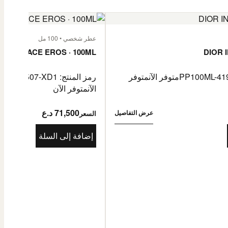
عطر شخصي • 100 مل
VERSACE EROS · 100ML
DIOR 
متوفر الآن
متوفر
رمز المنتج: PP100ML-4081507-XD1
الآن
متوفر الآن
71,500 د.ع
عرض التفاصيل
السعر
إضافة إلى السلة