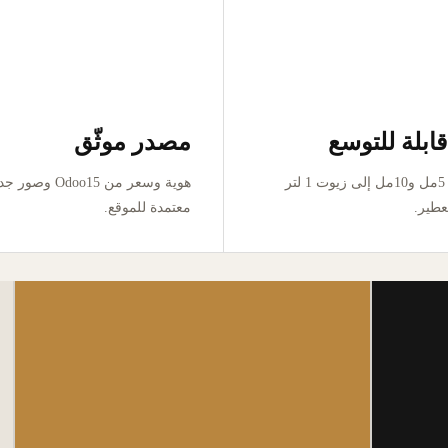
ابلة للتوسع
مصدر موثّق
من تجربة 5مل و10مل إلى زيوت 1 لتر
هوية وسعر من Odoo15 وص
عطير.
معتمدة للموقع.