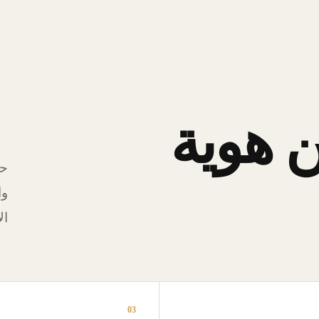
 هوية
حل
وا
ال
03