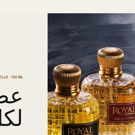
LLS · 100 ML
عط
لك