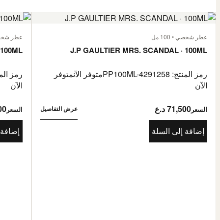
عطر شخصي • 100 مل
عطر شخصي • 
 100ML
J.P GAULTIER MRS. SCANDAL · 100ML
رمز المنتج: PP100ML-4291258
متوفر الآن
متوفر
رمز المنتج: 85976
الآن
الآن
71,500 د.ع
500
عرض التفاصيل
السعر
السعر
إضافة إلى السلة
إضافة 