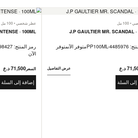
100 مل
عطر شخصي • 100 مل
INTENSE · 100ML
J.P GAULTIER MR. SCANDAL ·
PP100ML-44
متوفر الآن
متوفر
رمز المنتج: PP100ML-4198427
الآن
71, د.ع
71,500 د.ع
عرض التفاصيل
السعر
إلى السلة
إضافة إلى السلة