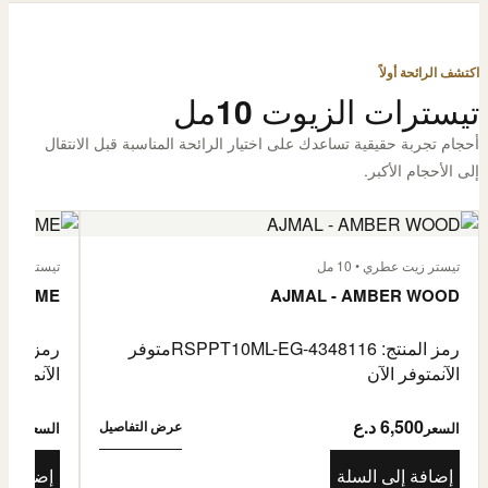
اكتشف الرائحة أولاً
تيسترات الزيوت 10مل
أحجام تجربة حقيقية تساعدك على اختيار الرائحة المناسبة قبل الانتقال
إلى الأحجام الأكبر.
تيستر زيت عطري • 10 مل
تيستر زيت عطر
L'HOMME
AJMAL - AMBER WOOD
رمز المنتج: RSPPT10ML-EG-4348116
متوفر
رمز المنتج: L-EG-4335046
الآن
متوفر الآن
الآن
متوفر 
6,500 د.ع
6,500
عرض التفاصيل
السعر
السعر
إضافة إلى السلة
إضافة إ