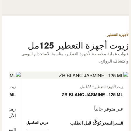
لأجهزة التعطير
زيوت أجهزة التعطير 125مل
عبوات عملية مخصصة لأجهزة التعطير، مناسبة للاستخدام اليومي
واكتشاف الروائح.
زيت لأجهزة التعطير • 125 مل
زيت لأجهزة الت
 125 ML
ZR BLANC JASMINE · 125 ML
غير متوفر حالياً
رمز المنتج: -4632057
الآن
السعر يُؤكَّد قبل الطلب
عرض التفاصيل
السعر
0,500
السعر