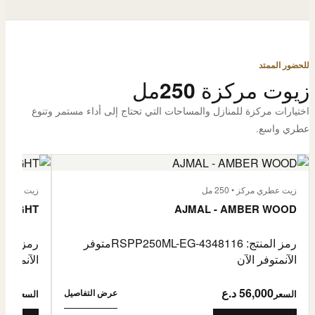
للحضور الممتد
زيوت مركزة 250مل
اختيارات مركزة للمنازل والمساحات التي تحتاج إلى أداء مستمر وتنوع
عطري واسع.
زيت عطري مركز • 250 مل
زيت عطري مركز
 FLIGHT
AJMAL - AMBER WOOD
رمز المنتج: RSPP250ML-EG-4348116
متوفر
رمز المنتج: L-EG-4900255
الآن
متوفر الآن
الآن
متوفر 
56,000 د.ع
6,000
عرض التفاصيل
السعر
السعر