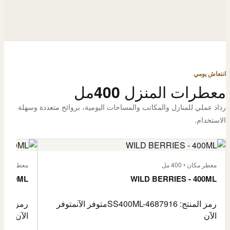
انتعاش يومي
معطرات المنزل 400مل
رذاذ عملي للمنازل والمكاتب والمساحات اليومية، بروائح متعددة وسهلة
الاستخدام.
معطر مكان • 400 مل
معطر مكان • 400
- 400ML
WILD BERRIES - 400ML
رمز المنتج: SS400ML-4687916
متوفر الآن
متوفر
رمز المنتج: -4687917
الآن
الآن