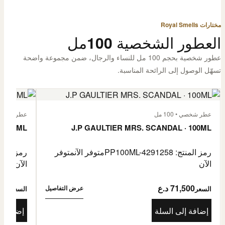
مختارات Royal Smells
العطور الشخصية 100مل
عطور شخصية بحجم 100 مل للنساء والرجال، ضمن مجموعة واضحة
تسهّل الوصول إلى الرائحة المناسبة.
عطر شخصي • 100 مل
عطر شخصي • 00
· 100ML
J.P GAULTIER MRS. SCANDAL · 100ML
رمز المنتج: PP100ML-4291258
متوفر الآن
متوفر
رمز المنتج: -4485976
الآن
الآن
71,500 د.ع
1,500
عرض التفاصيل
السعر
السعر
إضافة إلى السلة
إضافة إ