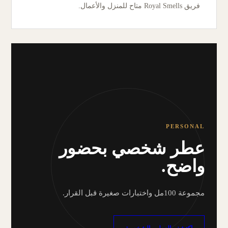
فريق Royal Smells متاح للمنزل والأعمال.
PERSONAL
عطر شخصي بحضور
واضح.
مجموعة 100مل واختبارات صغيرة قبل القرار.