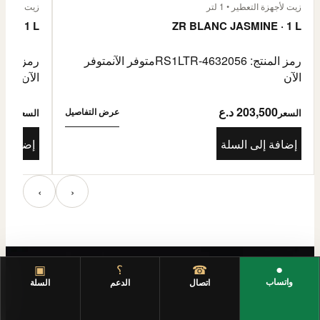
زيت لأجهزة التعطير • 1 لتر
زيت لأجهزة الت
E · 1 L
ZR BLANC JASMINE · 1 L
رمز المنتج: RS1LTR-4632056
متوفر الآن
متوفر
رمز المنتج: 4632057
الآن
الآن
203,500 د.ع
3,500
عرض التفاصيل
السعر
السعر
إضافة إلى السلة
إضافة إ
‹
›
●
☎
؟
▣
واتساب
اتصال
الدعم
السلة