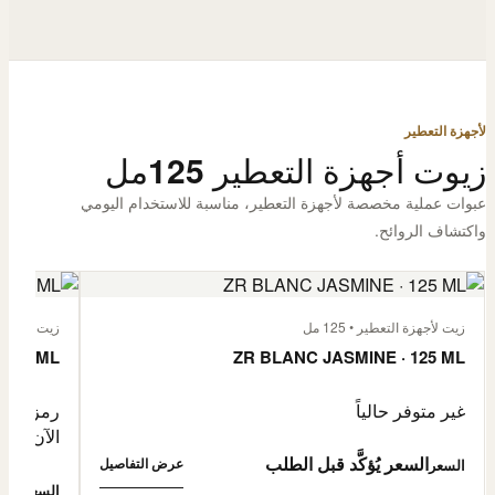
لأجهزة التعطير
زيوت أجهزة التعطير 125مل
عبوات عملية مخصصة لأجهزة التعطير، مناسبة للاستخدام اليومي
واكتشاف الروائح.
زيت لأجهزة التعطير • 125 مل
زيت لأجهزة الت
 125 ML
ZR BLANC JASMINE · 125 ML
غير متوفر حالياً
رمز المنتج: -4632057
الآن
السعر يُؤكَّد قبل الطلب
عرض التفاصيل
السعر
0,500
السعر