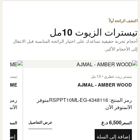
اكتشف الرائحة أولاً
تيسترات الزيوت 10مل
أحجام تجربة حقيقية تساعدك على اختيار الرائحة المناسبة قبل الانتقال
إلى الأحجام الأكبر.
تيستر زيت عطري • 10 مل
تيستر زيت عطر
L'HOMME
AJMAL - AMBER WOOD
رمز المنتج: RSPPT10ML-EG-4348116
متوفر
رمز المنتج: L-EG-4335046
الآن
متوفر الآن
الآن
متوفر 
6,500 د.ع
6,500
عرض التفاصيل
السعر
السعر
إضافة إلى السلة
إضافة إ