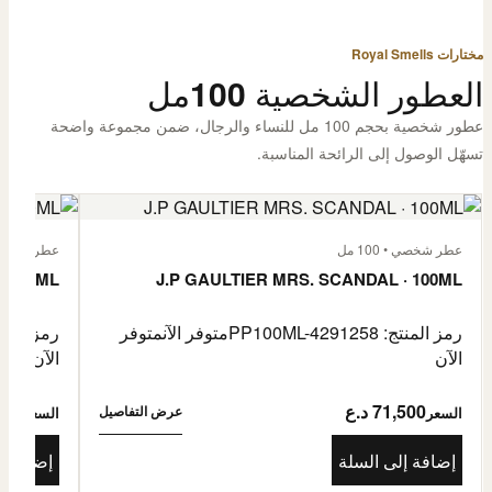
مختارات Royal Smells
العطور الشخصية 100مل
عطور شخصية بحجم 100 مل للنساء والرجال، ضمن مجموعة واضحة
تسهّل الوصول إلى الرائحة المناسبة.
عطر شخصي • 100 مل
عطر شخصي • 00
· 100ML
J.P GAULTIER MRS. SCANDAL · 100ML
رمز المنتج: PP100ML-4291258
متوفر الآن
متوفر
رمز المنتج: -4485976
الآن
الآن
71,500 د.ع
1,500
عرض التفاصيل
السعر
السعر
إضافة إلى السلة
إضافة إ