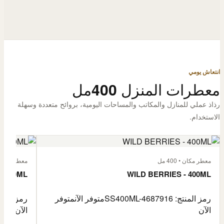
انتعاش يومي
معطرات المنزل 400مل
رذاذ عملي للمنازل والمكاتب والمساحات اليومية، بروائح متعددة وسهلة
الاستخدام.
معطر مكان • 400 مل
معطر مكان • 400
- 400ML
WILD BERRIES - 400ML
رمز المنتج: SS400ML-4687916
متوفر الآن
متوفر
رمز المنتج: -4687917
الآن
الآن