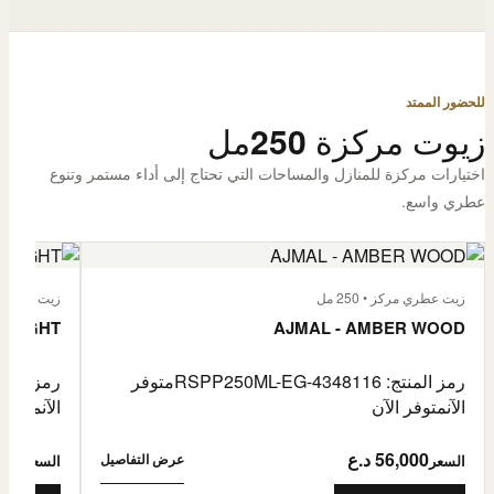
للحضور الممتد
زيوت مركزة 250مل
اختيارات مركزة للمنازل والمساحات التي تحتاج إلى أداء مستمر وتنوع
عطري واسع.
زيت عطري مركز • 250 مل
زيت عطري مركز
 FLIGHT
AJMAL - AMBER WOOD
رمز المنتج: RSPP250ML-EG-4348116
متوفر
رمز المنتج: L-EG-4900255
الآن
متوفر الآن
الآن
متوفر 
56,000 د.ع
6,000
عرض التفاصيل
السعر
السعر