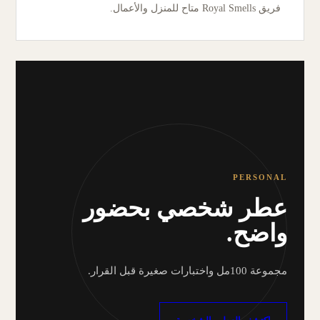
فريق Royal Smells متاح للمنزل والأعمال.
PERSONAL
عطر شخصي بحضور
واضح.
مجموعة 100مل واختبارات صغيرة قبل القرار.