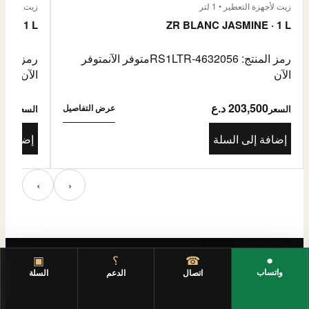
زيت لأجهزة التعطير • 1 لتر
زيت لأجهزة الت
E · 1 L
ZR BLANC JASMINE · 1 L
رمز المنتج: RS1LTR-4632056
متوفر الآن
متوفر
رمز المنتج: 4632057
الآن
الآن
203,500 د.ع
3,500
عرض التفاصيل
السعر
السعر
إضافة إلى السلة
إضافة إ
‹
›
●
☎
؟
▣
واتساب
اتصال
الدعم
السلة