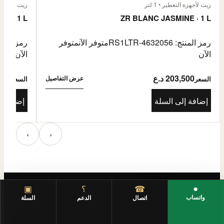
زيت لأجهزة التعطير • 1 لتر
زيت لأجهزة الت
E · 1 L
ZR BLANC JASMINE · 1 L
رمز المنتج: RS1LTR-4632056
متوفر الآن
متوفر
رمز المنتج: 4632057
الآن
الآن
203,500 د.ع
3,500
عرض التفاصيل
السعر
السعر
إضافة إلى السلة
إضافة إ
‹
›
●
☎
؟
▣
واتساب
اتصال
الدعم
السلة