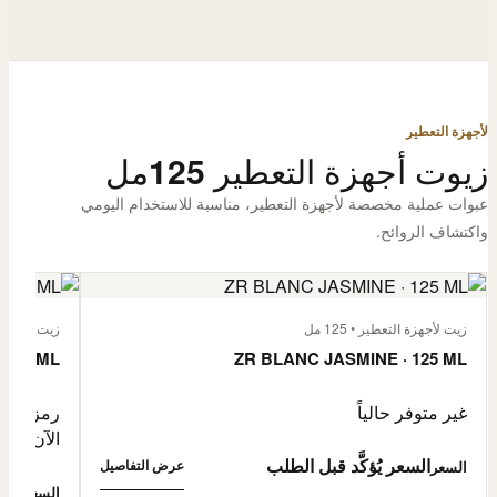
لأجهزة التعطير
زيوت أجهزة التعطير 125مل
عبوات عملية مخصصة لأجهزة التعطير، مناسبة للاستخدام اليومي
واكتشاف الروائح.
زيت لأجهزة التعطير • 125 مل
زيت لأجهزة الت
 125 ML
ZR BLANC JASMINE · 125 ML
غير متوفر حالياً
رمز المنتج: -4632057
الآن
السعر يُؤكَّد قبل الطلب
عرض التفاصيل
السعر
0,500
السعر