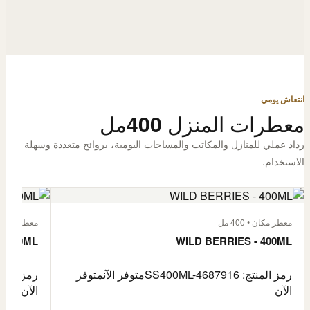
انتعاش يومي
معطرات المنزل 400مل
رذاذ عملي للمنازل والمكاتب والمساحات اليومية، بروائح متعددة وسهلة
الاستخدام.
معطر مكان • 400 مل
معطر مكان • 400
- 400ML
WILD BERRIES - 400ML
رمز المنتج: SS400ML-4687916
متوفر الآن
متوفر
رمز المنتج: -4687917
الآن
الآن