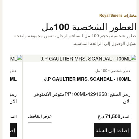
مختارات Royal Smells
العطور الشخصية 100مل
عطور شخصية بحجم 100 مل للنساء والرجال، ضمن مجموعة واضحة
تسهّل الوصول إلى الرائحة المناسبة.
عطر شخصي • 100 مل
عطر شخصي • 00
· 100ML
J.P GAULTIER MRS. SCANDAL · 100ML
رمز المنتج: PP100ML-4291258
متوفر الآن
متوفر
رمز المنتج: -4485976
الآن
الآن
71,500 د.ع
1,500
عرض التفاصيل
السعر
السعر
إضافة إلى السلة
إضافة إ