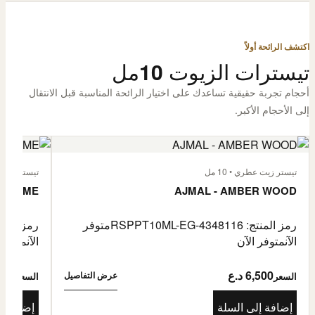
اكتشف الرائحة أولاً
تيسترات الزيوت 10مل
أحجام تجربة حقيقية تساعدك على اختيار الرائحة المناسبة قبل الانتقال
إلى الأحجام الأكبر.
تيستر زيت عطري • 10 مل
تيستر زيت عطر
L'HOMME
AJMAL - AMBER WOOD
رمز المنتج: RSPPT10ML-EG-4348116
متوفر
رمز المنتج: L-EG-4335046
الآن
متوفر الآن
الآن
متوفر 
6,500 د.ع
6,500
عرض التفاصيل
السعر
السعر
إضافة إلى السلة
إضافة إ