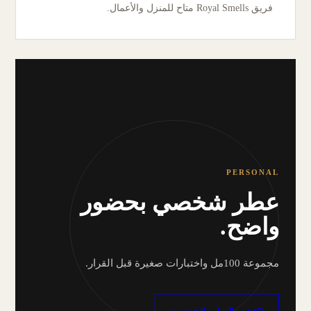
فريق Royal Smells متاح للمنزل والأعمال.
PERSONAL
عطر شخصي بحضور
واضح.
مجموعة 100مل واختبارات صغيرة قبل القرار.