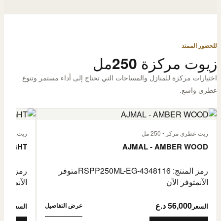
للحضور الممتد
زيوت مركزة 250مل
اختيارات مركزة للمنازل والمساحات التي تحتاج إلى أداء مستمر وتنوع
عطري واسع.
زيت عطري مركز • 250 مل
زيت عطري مركز
 FLIGHT
AJMAL - AMBER WOOD
رمز المنتج: RSPP250ML-EG-4348116
متوفر
رمز المنتج: L-EG-4900255
الآن
متوفر الآن
الآن
متوفر 
56,000 د.ع
6,000
عرض التفاصيل
السعر
السعر