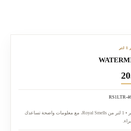
ر
WATERME
زيت لأجهزة التعطير • 1 لتر من Royal Smells، مع معلومات واضحة تساعدك
راء.