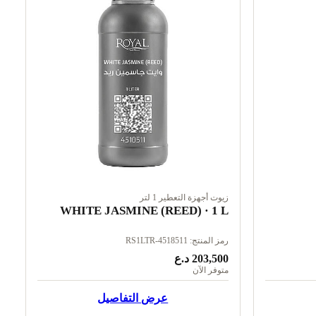
زيوت أجهزة التعطير 1 لتر
WHITE JASMINE (REED) · 1 L
رمز المنتج: RS1LTR-4518511
203,500 د.ع
متوفر الآن
عرض التفاصيل