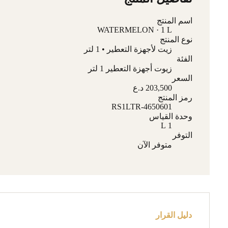
اسم المنتج
WATERMELON · 1 L
نوع المنتج
زيت لأجهزة التعطير • 1 لتر
الفئة
زيوت أجهزة التعطير 1 لتر
السعر
203,500 د.ع
رمز المنتج
RS1LTR-4650601
وحدة القياس
1 L
التوفر
متوفر الآن
دليل القرار