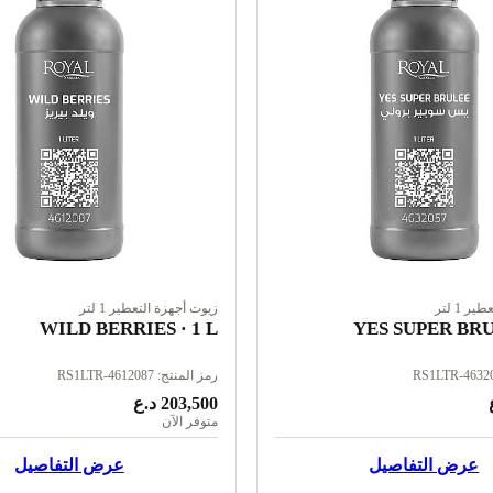
 1 لتر
زيوت أجهزة التعطير 1 لتر
WILD BERRIES · 1 L
YES SUPER BRUL
رمز المنتج: RS1LTR-4612087
203,500 د.ع
متوفر الآن
عرض التفاصيل
عرض التفاصيل