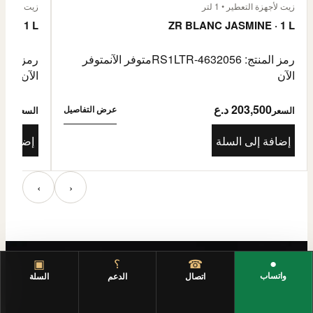
زيت لأجهزة التعطير • 1 لتر
زيت لأجهزة الت
E · 1 L
ZR BLANC JASMINE · 1 L
رمز المنتج: RS1LTR-4632056
متوفر الآن
متوفر
رمز المنتج: 4632057
الآن
الآن
203,500 د.ع
3,500
عرض التفاصيل
السعر
السعر
إضافة إلى السلة
إضافة إ
‹
›
●
☎
؟
▣
واتساب
اتصال
الدعم
السلة