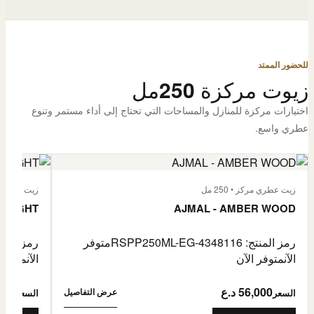
للحضور الممتد
زيوت مركزة 250مل
اختيارات مركزة للمنازل والمساحات التي تحتاج إلى أداء مستمر وتنوع
عطري واسع.
زيت عطري مركز • 250 مل
زيت عطري مركز
 FLIGHT
AJMAL - AMBER WOOD
رمز المنتج: RSPP250ML-EG-4348116
متوفر
رمز المنتج: L-EG-4900255
الآن
متوفر الآن
الآن
متوفر 
56,000 د.ع
6,000
عرض التفاصيل
السعر
السعر