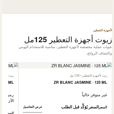
لأجهزة التعطير
زيوت أجهزة التعطير 125مل
عبوات عملية مخصصة لأجهزة التعطير، مناسبة للاستخدام اليومي
واكتشاف الروائح.
زيت لأجهزة التعطير • 125 مل
زيت لأجهزة الت
 125 ML
ZR BLANC JASMINE · 125 ML
غير متوفر حالياً
رمز المنتج: -4632057
الآن
السعر يُؤكَّد قبل الطلب
عرض التفاصيل
السعر
0,500
السعر