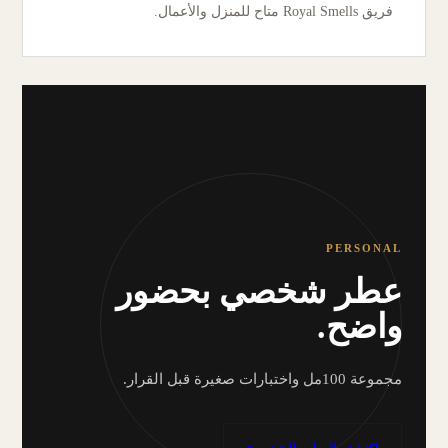
فريق Royal Smells متاح للمنزل والأعمال.
PERSONAL
عطر شخصي بحضور
واضح.
مجموعة 100مل واختبارات صغيرة قبل القرار.