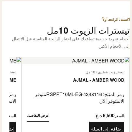
اكتشف الرائحة أولاً
تيسترات الزيوت 10مل
أحجام تجربة حقيقية تساعدك على اختيار الرائحة المناسبة قبل الانتقال
إلى الأحجام الأكبر.
تيستر زيت عطري • 10 مل
تيستر زيت عطر
L'HOMME
AJMAL - AMBER WOOD
رمز المنتج: RSPPT10ML-EG-4348116
متوفر
رمز المنتج: L-EG-4335046
الآن
متوفر الآن
الآن
متوفر 
6,500 د.ع
6,500
عرض التفاصيل
السعر
السعر
إضافة إلى السلة
إضافة إ