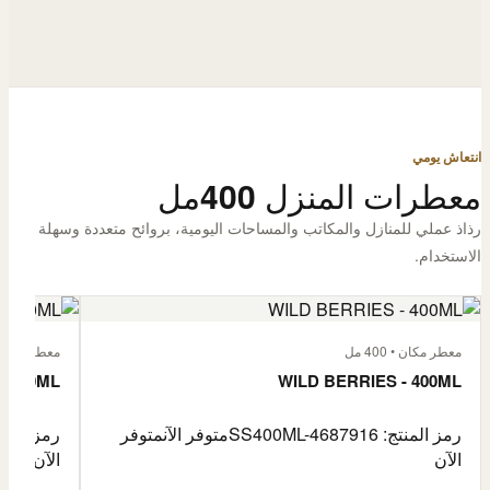
انتعاش يومي
معطرات المنزل 400مل
رذاذ عملي للمنازل والمكاتب والمساحات اليومية، بروائح متعددة وسهلة
الاستخدام.
معطر مكان • 400 مل
معطر مكان • 400
- 400ML
WILD BERRIES - 400ML
رمز المنتج: SS400ML-4687916
متوفر الآن
متوفر
رمز المنتج: -4687917
الآن
الآن