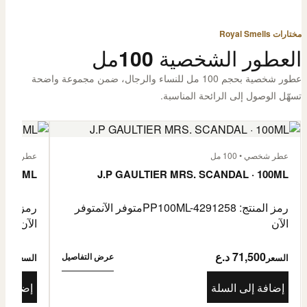
مختارات Royal Smells
العطور الشخصية 100مل
عطور شخصية بحجم 100 مل للنساء والرجال، ضمن مجموعة واضحة
تسهّل الوصول إلى الرائحة المناسبة.
عطر شخصي • 100 مل
عطر شخصي • 00
· 100ML
J.P GAULTIER MRS. SCANDAL · 100ML
رمز المنتج: PP100ML-4291258
متوفر الآن
متوفر
رمز المنتج: -4485976
الآن
الآن
71,500 د.ع
1,500
عرض التفاصيل
السعر
السعر
إضافة إلى السلة
إضافة إ