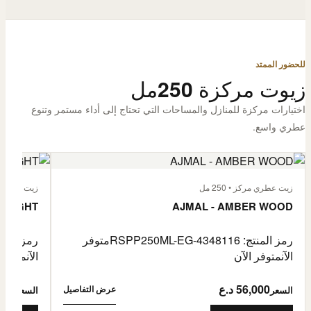
للحضور الممتد
زيوت مركزة 250مل
اختيارات مركزة للمنازل والمساحات التي تحتاج إلى أداء مستمر وتنوع
عطري واسع.
زيت عطري مركز • 250 مل
زيت عطري مركز
 FLIGHT
AJMAL - AMBER WOOD
رمز المنتج: RSPP250ML-EG-4348116
متوفر
رمز المنتج: L-EG-4900255
الآن
متوفر الآن
الآن
متوفر 
56,000 د.ع
6,000
عرض التفاصيل
السعر
السعر