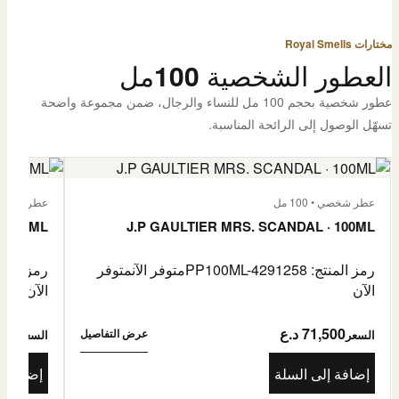
مختارات Royal Smells
العطور الشخصية 100مل
عطور شخصية بحجم 100 مل للنساء والرجال، ضمن مجموعة واضحة
تسهّل الوصول إلى الرائحة المناسبة.
عطر شخصي • 100 مل
عطر شخصي • 00
· 100ML
J.P GAULTIER MRS. SCANDAL · 100ML
رمز المنتج: PP100ML-4291258
متوفر الآن
متوفر
رمز المنتج: -4485976
الآن
الآن
71,500 د.ع
1,500
عرض التفاصيل
السعر
السعر
إضافة إلى السلة
إضافة إ