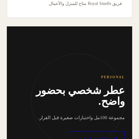
فريق Royal Smells متاح للمنزل والأعمال.
PERSONAL
عطر شخصي بحضور
واضح.
مجموعة 100مل واختبارات صغيرة قبل القرار.