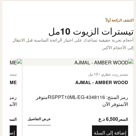
اكتشف الرائحة أولاً
تيسترات الزيوت 10مل
أحجام تجربة حقيقية تساعدك على اختيار الرائحة المناسبة قبل الانتقال
إلى الأحجام الأكبر.
تيستر زيت عطري • 10 مل
تيستر زيت عطر
L'HOMME
AJMAL - AMBER WOOD
رمز المنتج: RSPPT10ML-EG-4348116
متوفر
رمز المنتج: L-EG-4335046
الآن
متوفر الآن
الآن
متوفر 
6,500 د.ع
6,500
عرض التفاصيل
السعر
السعر
إضافة إلى السلة
إضافة إ