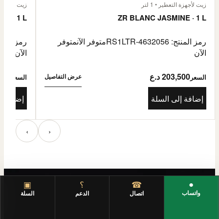
زيت لأجهزة التعطير • 1 لتر
زيت لأجهزة الت
E · 1 L
ZR BLANC JASMINE · 1 L
رمز المنتج: RS1LTR-4632056
متوفر الآن
متوفر
رمز المنتج: 4632057
الآن
الآن
203,500 د.ع
3,500
عرض التفاصيل
السعر
السعر
إضافة إلى السلة
إضافة إ
‹
›
●
☎
؟
▣
واتساب
اتصال
الدعم
السلة