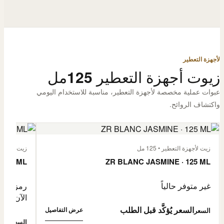
لأجهزة التعطير
زيوت أجهزة التعطير 125مل
عبوات عملية مخصصة لأجهزة التعطير، مناسبة للاستخدام اليومي
واكتشاف الروائح.
زيت لأجهزة التعطير • 125 مل
زيت لأجهزة الت
 125 ML
ZR BLANC JASMINE · 125 ML
غير متوفر حالياً
رمز المنتج: -4632057
الآن
السعر يُؤكَّد قبل الطلب
عرض التفاصيل
السعر
0,500
السعر