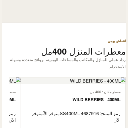
انتعاش يومي
معطرات المنزل 400مل
رذاذ عملي للمنازل والمكاتب والمساحات اليومية، بروائح متعددة وسهلة
الاستخدام.
معطر مكان • 400 مل
معطر مكان • 400
- 400ML
WILD BERRIES - 400ML
رمز المنتج: SS400ML-4687916
متوفر الآن
متوفر
رمز المنتج: -4687917
الآن
الآن