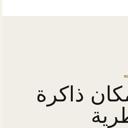
R
كان ذاكرة
رية