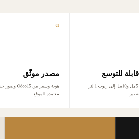
03
ابلة للتوسع
مصدر موثّق
من تجربة 5مل و10مل إلى زيوت 1 لتر
هوية وسعر من Odoo15 وص
عطير.
معتمدة للموقع.