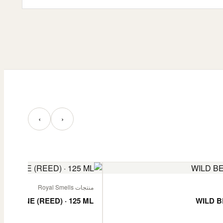
‹
›
منتجات Royal Smells
 JASMINE (REED) · 125 ML
WILD B