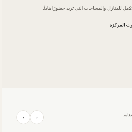
اختيارات 250مل للمنازل والمساحات التي تريد حضورًا هادئًا
ت المركزة
ناية.
‹
›