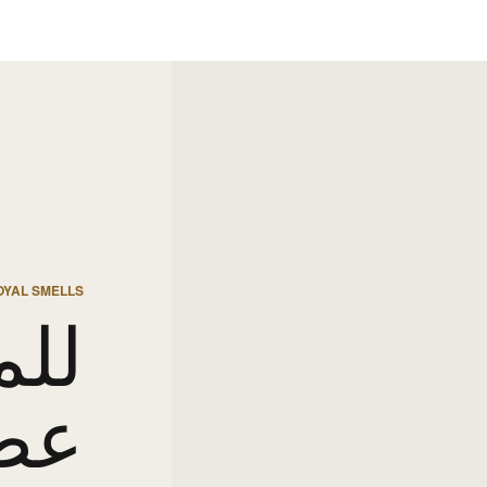
OYAL SMELLS
للم
عط