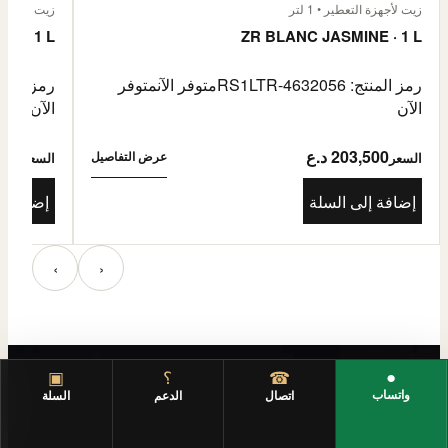
زيت لأجهزة التعطير • 1 لتر
زيت لأجهزة الت
E · 1 L
ZR BLANC JASMINE · 1 L
رمز المنتج: RS1LTR-4632056
متوفر الآن
متوفر
رمز المنتج: 4632057
الآن
الآن
203,500 د.ع
3,500
عرض التفاصيل
السعر
السعر
إضافة إلى السلة
إضافة إ
‹
›
●
☎
؟
▣
واتساب
اتصال
الدعم
السلة