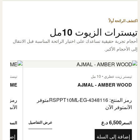
اكتشف الرائحة أولاً
تيسترات الزيوت 10مل
أحجام تجربة حقيقية تساعدك على اختيار الرائحة المناسبة قبل الانتقال
إلى الأحجام الأكبر.
تيستر زيت عطري • 10 مل
تيستر زيت عطر
L'HOMME
AJMAL - AMBER WOOD
رمز المنتج: RSPPT10ML-EG-4348116
متوفر
رمز المنتج: L-EG-4335046
الآن
متوفر الآن
الآن
متوفر 
6,500 د.ع
6,500
عرض التفاصيل
السعر
السعر
إضافة إلى السلة
إضافة إ