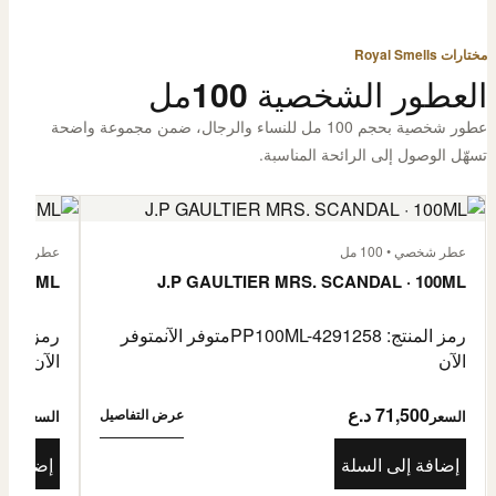
مختارات Royal Smells
العطور الشخصية 100مل
عطور شخصية بحجم 100 مل للنساء والرجال، ضمن مجموعة واضحة
تسهّل الوصول إلى الرائحة المناسبة.
عطر شخصي • 100 مل
عطر شخصي • 00
· 100ML
J.P GAULTIER MRS. SCANDAL · 100ML
رمز المنتج: PP100ML-4291258
متوفر الآن
متوفر
رمز المنتج: -4485976
الآن
الآن
71,500 د.ع
1,500
عرض التفاصيل
السعر
السعر
إضافة إلى السلة
إضافة إ