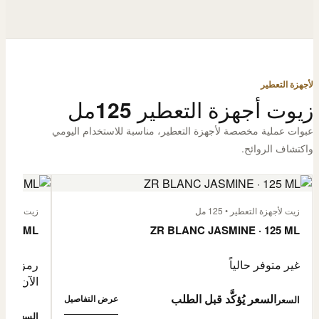
لأجهزة التعطير
زيوت أجهزة التعطير 125مل
عبوات عملية مخصصة لأجهزة التعطير، مناسبة للاستخدام اليومي
واكتشاف الروائح.
زيت لأجهزة التعطير • 125 مل
زيت لأجهزة الت
 125 ML
ZR BLANC JASMINE · 125 ML
غير متوفر حالياً
رمز المنتج: -4632057
الآن
السعر يُؤكَّد قبل الطلب
عرض التفاصيل
السعر
0,500
السعر