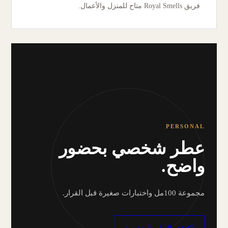
فريق Royal Smells متاح للمنزل والأعمال.
PERSONAL
عطر شخصي بحضور
واضح.
مجموعة 100مل واختبارات صغيرة قبل القرار.