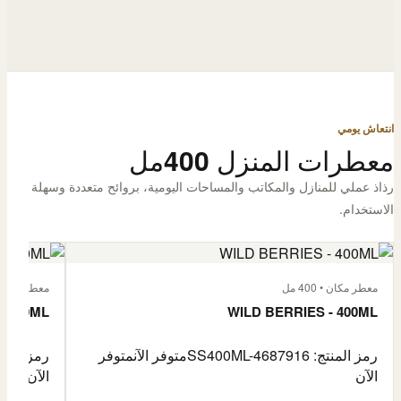
انتعاش يومي
معطرات المنزل 400مل
رذاذ عملي للمنازل والمكاتب والمساحات اليومية، بروائح متعددة وسهلة
الاستخدام.
معطر مكان • 400 مل
معطر مكان • 400
- 400ML
WILD BERRIES - 400ML
رمز المنتج: SS400ML-4687916
متوفر الآن
متوفر
رمز المنتج: -4687917
الآن
الآن