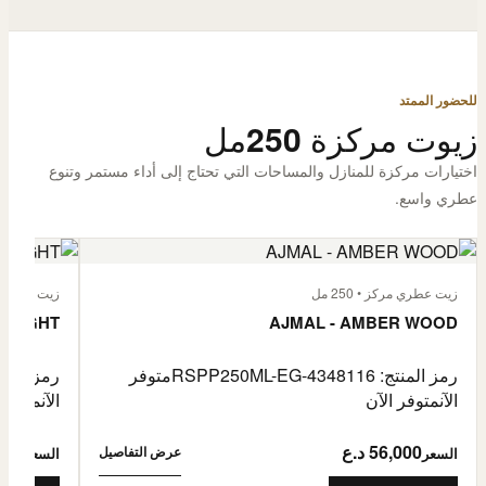
للحضور الممتد
زيوت مركزة 250مل
اختيارات مركزة للمنازل والمساحات التي تحتاج إلى أداء مستمر وتنوع
عطري واسع.
زيت عطري مركز • 250 مل
زيت عطري مركز
 FLIGHT
AJMAL - AMBER WOOD
رمز المنتج: RSPP250ML-EG-4348116
متوفر
رمز المنتج: L-EG-4900255
الآن
متوفر الآن
الآن
متوفر 
56,000 د.ع
6,000
عرض التفاصيل
السعر
السعر