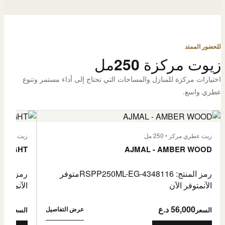
للحضور الممتد
زيوت مركزة 250مل
اختيارات مركزة للمنازل والمساحات التي تحتاج إلى أداء مستمر وتنوع
عطري واسع.
زيت عطري مركز • 250 مل
زيت عطري مركز
 FLIGHT
AJMAL - AMBER WOOD
رمز المنتج: RSPP250ML-EG-4348116
متوفر
رمز المنتج: L-EG-4900255
الآن
متوفر الآن
الآن
متوفر 
56,000 د.ع
6,000
عرض التفاصيل
السعر
السعر