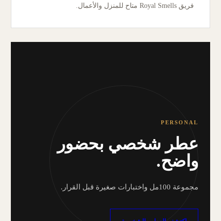
فريق Royal Smells متاح للمنزل والأعمال.
PERSONAL
عطر شخصي بحضور
واضح.
مجموعة 100مل واختبارات صغيرة قبل القرار.