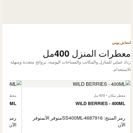
انتعاش يومي
معطرات المنزل 400مل
رذاذ عملي للمنازل والمكاتب والمساحات اليومية، بروائح متعددة وسهلة
الاستخدام.
معطر مكان • 400 مل
معطر مكان • 400
- 400ML
WILD BERRIES - 400ML
رمز المنتج: SS400ML-4687916
متوفر الآن
متوفر
رمز المنتج: -4687917
الآن
الآن