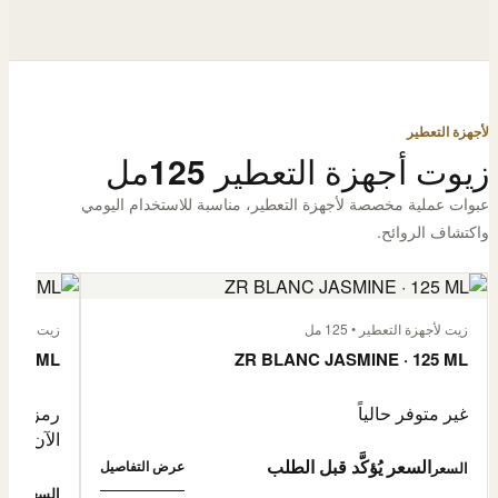
لأجهزة التعطير
زيوت أجهزة التعطير 125مل
عبوات عملية مخصصة لأجهزة التعطير، مناسبة للاستخدام اليومي
واكتشاف الروائح.
زيت لأجهزة التعطير • 125 مل
زيت لأجهزة الت
 125 ML
ZR BLANC JASMINE · 125 ML
غير متوفر حالياً
رمز المنتج: -4632057
الآن
السعر يُؤكَّد قبل الطلب
عرض التفاصيل
السعر
0,500
السعر