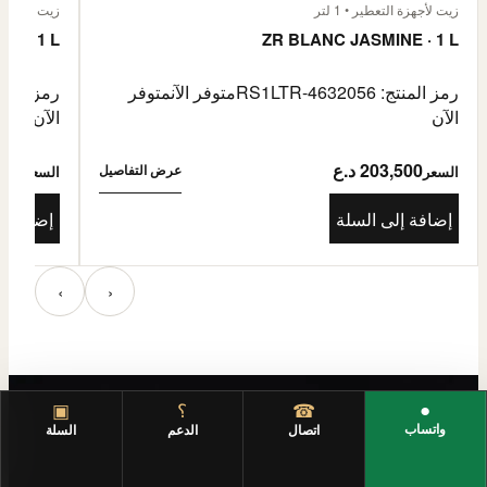
زيت لأجهزة التعطير • 1 لتر
زيت لأجهزة الت
E · 1 L
ZR BLANC JASMINE · 1 L
رمز المنتج: RS1LTR-4632056
متوفر الآن
متوفر
رمز المنتج: 4632057
الآن
الآن
203,500 د.ع
3,500
عرض التفاصيل
السعر
السعر
إضافة إلى السلة
إضافة إ
‹
›
●
☎
؟
▣
واتساب
اتصال
الدعم
السلة