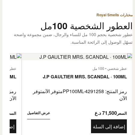
مختارات Royal Smells
العطور الشخصية 100مل
عطور شخصية بحجم 100 مل للنساء والرجال، ضمن مجموعة واضحة
تسهّل الوصول إلى الرائحة المناسبة.
عطر شخصي • 100 مل
عطر شخصي • 00
· 100ML
J.P GAULTIER MRS. SCANDAL · 100ML
رمز المنتج: PP100ML-4291258
متوفر الآن
متوفر
رمز المنتج: -4485976
الآن
الآن
71,500 د.ع
1,500
عرض التفاصيل
السعر
السعر
إضافة إلى السلة
إضافة إ