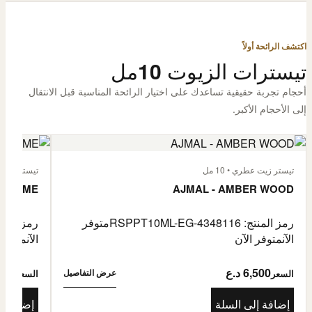
اكتشف الرائحة أولاً
تيسترات الزيوت 10مل
أحجام تجربة حقيقية تساعدك على اختيار الرائحة المناسبة قبل الانتقال
إلى الأحجام الأكبر.
تيستر زيت عطري • 10 مل
تيستر زيت عطر
L'HOMME
AJMAL - AMBER WOOD
رمز المنتج: RSPPT10ML-EG-4348116
متوفر
رمز المنتج: L-EG-4335046
الآن
متوفر الآن
الآن
متوفر 
6,500 د.ع
6,500
عرض التفاصيل
السعر
السعر
إضافة إلى السلة
إضافة إ