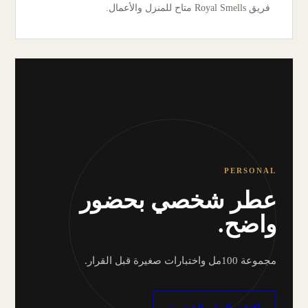
فريق Royal Smells متاح للمنزل والأعمال.
PERSONAL
عطر شخصي بحضور
واضح.
مجموعة 100مل واختبارات صغيرة قبل القرار.