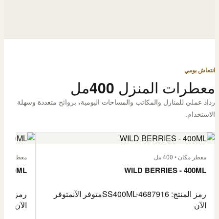
انتعاش يومي
معطرات المنزل 400مل
رذاذ عملي للمنازل والمكاتب والمساحات اليومية، بروائح متعددة وسهلة
الاستخدام.
معطر مكان • 400 مل
معطر مكان • 400
- 400ML
WILD BERRIES - 400ML
رمز المنتج: SS400ML-4687916
متوفر الآن
متوفر
رمز المنتج: -4687917
الآن
الآن