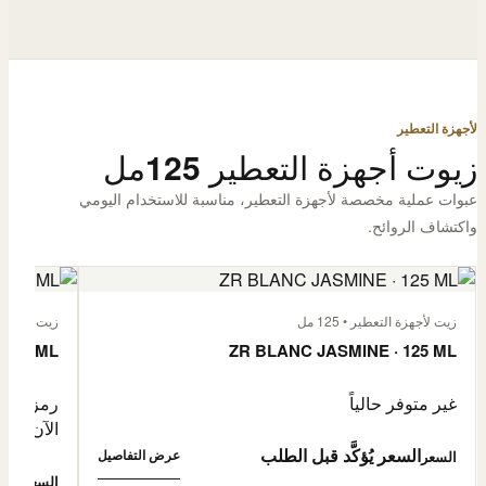
لأجهزة التعطير
زيوت أجهزة التعطير 125مل
عبوات عملية مخصصة لأجهزة التعطير، مناسبة للاستخدام اليومي
واكتشاف الروائح.
زيت لأجهزة التعطير • 125 مل
زيت لأجهزة الت
 125 ML
ZR BLANC JASMINE · 125 ML
غير متوفر حالياً
رمز المنتج: -4632057
الآن
السعر يُؤكَّد قبل الطلب
عرض التفاصيل
السعر
0,500
السعر