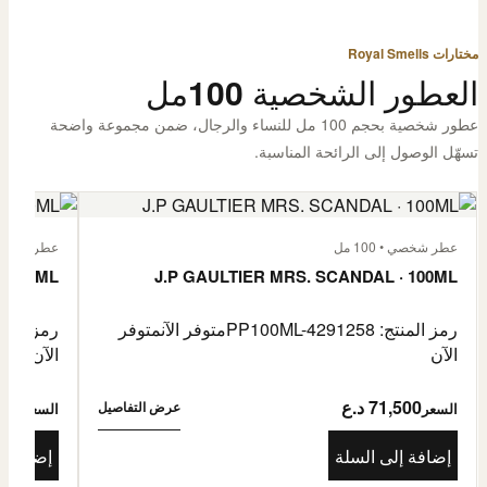
مختارات Royal Smells
العطور الشخصية 100مل
عطور شخصية بحجم 100 مل للنساء والرجال، ضمن مجموعة واضحة
تسهّل الوصول إلى الرائحة المناسبة.
عطر شخصي • 100 مل
عطر شخصي • 00
· 100ML
J.P GAULTIER MRS. SCANDAL · 100ML
رمز المنتج: PP100ML-4291258
متوفر الآن
متوفر
رمز المنتج: -4485976
الآن
الآن
71,500 د.ع
1,500
عرض التفاصيل
السعر
السعر
إضافة إلى السلة
إضافة إ