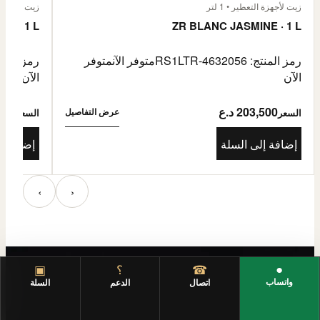
زيت لأجهزة التعطير • 1 لتر
زيت لأجهزة الت
E · 1 L
ZR BLANC JASMINE · 1 L
رمز المنتج: RS1LTR-4632056
متوفر الآن
متوفر
رمز المنتج: 4632057
الآن
الآن
203,500 د.ع
3,500
عرض التفاصيل
السعر
السعر
إضافة إلى السلة
إضافة إ
‹
›
●
☎
؟
▣
واتساب
اتصال
الدعم
السلة