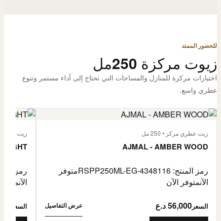
للحضور الممتد
زيوت مركزة 250مل
اختيارات مركزة للمنازل والمساحات التي تحتاج إلى أداء مستمر وتنوع
عطري واسع.
زيت عطري مركز • 250 مل
زيت عطري مركز
 FLIGHT
AJMAL - AMBER WOOD
رمز المنتج: RSPP250ML-EG-4348116
متوفر
رمز المنتج: L-EG-4900255
الآن
متوفر الآن
الآن
متوفر 
56,000 د.ع
6,000
عرض التفاصيل
السعر
السعر