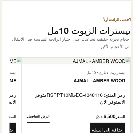
اكتشف الرائحة أولاً
تيسترات الزيوت 10مل
أحجام تجربة حقيقية تساعدك على اختيار الرائحة المناسبة قبل الانتقال
إلى الأحجام الأكبر.
تيستر زيت عطري • 10 مل
تيستر زيت عطر
L'HOMME
AJMAL - AMBER WOOD
رمز المنتج: RSPPT10ML-EG-4348116
متوفر
رمز المنتج: L-EG-4335046
الآن
متوفر الآن
الآن
متوفر 
6,500 د.ع
6,500
عرض التفاصيل
السعر
السعر
إضافة إلى السلة
إضافة إ