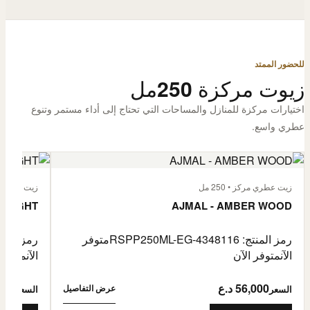
للحضور الممتد
زيوت مركزة 250مل
اختيارات مركزة للمنازل والمساحات التي تحتاج إلى أداء مستمر وتنوع
عطري واسع.
زيت عطري مركز • 250 مل
زيت عطري مركز
 FLIGHT
AJMAL - AMBER WOOD
رمز المنتج: RSPP250ML-EG-4348116
متوفر
رمز المنتج: L-EG-4900255
الآن
متوفر الآن
الآن
متوفر 
56,000 د.ع
6,000
عرض التفاصيل
السعر
السعر