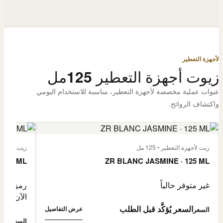
لأجهزة التعطير
زيوت أجهزة التعطير 125مل
عبوات عملية مخصصة لأجهزة التعطير، مناسبة للاستخدام اليومي
واكتشاف الروائح.
زيت لأجهزة التعطير • 125 مل
زيت لأجهزة الت
 125 ML
ZR BLANC JASMINE · 125 ML
غير متوفر حالياً
رمز المنتج: -4632057
الآن
السعر يُؤكَّد قبل الطلب
عرض التفاصيل
السعر
0,500
السعر