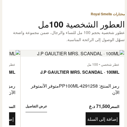
مختارات Royal Smells
العطور الشخصية 100مل
عطور شخصية بحجم 100 مل للنساء والرجال، ضمن مجموعة واضحة
تسهّل الوصول إلى الرائحة المناسبة.
عطر شخصي • 100 مل
عطر شخصي • 00
· 100ML
J.P GAULTIER MRS. SCANDAL · 100ML
رمز المنتج: PP100ML-4291258
متوفر الآن
متوفر
رمز المنتج: -4485976
الآن
الآن
71,500 د.ع
1,500
عرض التفاصيل
السعر
السعر
إضافة إلى السلة
إضافة إ