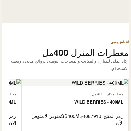
انتعاش يومي
معطرات المنزل 400مل
رذاذ عملي للمنازل والمكاتب والمساحات اليومية، بروائح متعددة وسهلة
الاستخدام.
معطر مكان • 400 مل
معطر مكان • 400
- 400ML
WILD BERRIES - 400ML
رمز المنتج: SS400ML-4687916
متوفر الآن
متوفر
رمز المنتج: -4687917
الآن
الآن