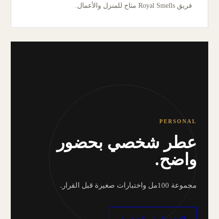
فريق Royal Smells متاح للمنزل والأعمال.
PERSONAL
عطر شخصي بحضور
واضح.
مجموعة 100مل واختبارات صغيرة قبل القرار.