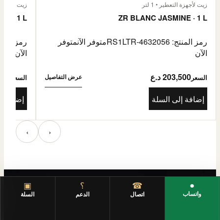
زيت لأجهزة التعطير • 1 لتر
زيت لأجهزة الت
E · 1 L
ZR BLANC JASMINE · 1 L
رمز المنتج: RS1LTR-4632056
متوفر الآن
متوفر
رمز المنتج: 4632057
الآن
الآن
203,500 د.ع
3,500
عرض التفاصيل
السعر
السعر
إضافة إلى السلة
إضافة إ
‹
›
●
☎
؟
▣
واتساب
اتصال
الدعم
السلة