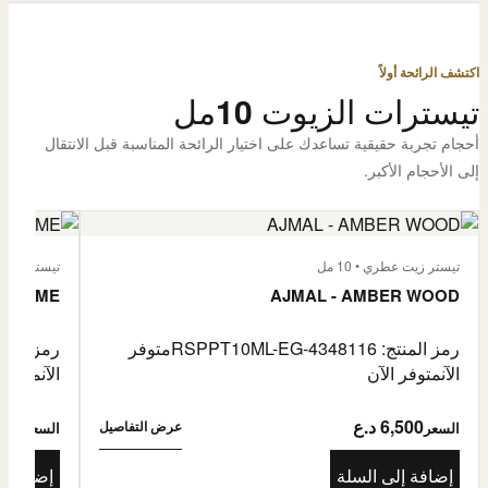
اكتشف الرائحة أولاً
تيسترات الزيوت 10مل
أحجام تجربة حقيقية تساعدك على اختيار الرائحة المناسبة قبل الانتقال
إلى الأحجام الأكبر.
تيستر زيت عطري • 10 مل
تيستر زيت عطر
L'HOMME
AJMAL - AMBER WOOD
رمز المنتج: RSPPT10ML-EG-4348116
متوفر
رمز المنتج: L-EG-4335046
الآن
متوفر الآن
الآن
متوفر 
6,500 د.ع
6,500
عرض التفاصيل
السعر
السعر
إضافة إلى السلة
إضافة إ