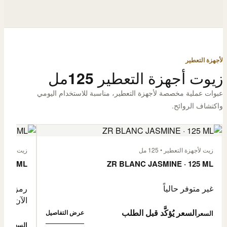
لأجهزة التعطير
زيوت أجهزة التعطير 125مل
عبوات عملية مخصصة لأجهزة التعطير، مناسبة للاستخدام اليومي
واكتشاف الروائح.
زيت لأجهزة التعطير • 125 مل
زيت لأجهزة الت
 125 ML
ZR BLANC JASMINE · 125 ML
غير متوفر حالياً
رمز المنتج: -4632057
الآن
السعر يُؤكَّد قبل الطلب
عرض التفاصيل
السعر
0,500
السعر