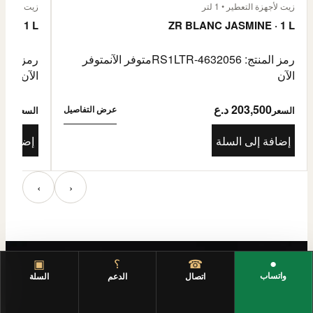
زيت لأجهزة التعطير • 1 لتر
زيت لأجهزة الت
E · 1 L
ZR BLANC JASMINE · 1 L
رمز المنتج: RS1LTR-4632056
متوفر الآن
متوفر
رمز المنتج: 4632057
الآن
الآن
203,500 د.ع
3,500
عرض التفاصيل
السعر
السعر
إضافة إلى السلة
إضافة إ
‹
›
●
☎
؟
▣
واتساب
اتصال
الدعم
السلة