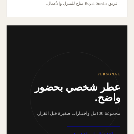
فريق Royal Smells متاح للمنزل والأعمال.
PERSONAL
عطر شخصي بحضور
واضح.
مجموعة 100مل واختبارات صغيرة قبل القرار.