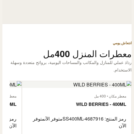
انتعاش يومي
معطرات المنزل 400مل
رذاذ عملي للمنازل والمكاتب والمساحات اليومية، بروائح متعددة وسهلة
الاستخدام.
معطر مكان • 400 مل
معطر مكان • 400
- 400ML
WILD BERRIES - 400ML
رمز المنتج: SS400ML-4687916
متوفر الآن
متوفر
رمز المنتج: -4687917
الآن
الآن