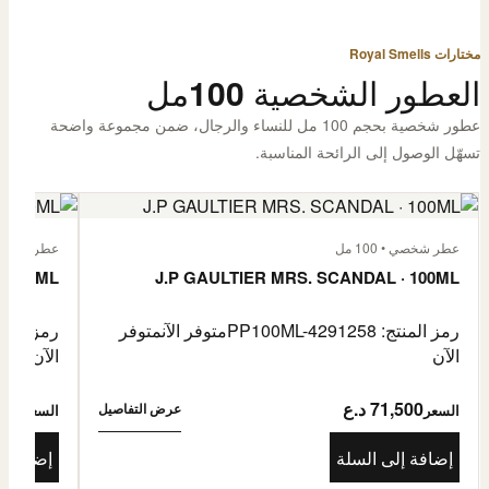
مختارات Royal Smells
العطور الشخصية 100مل
عطور شخصية بحجم 100 مل للنساء والرجال، ضمن مجموعة واضحة
تسهّل الوصول إلى الرائحة المناسبة.
عطر شخصي • 100 مل
عطر شخصي • 00
· 100ML
J.P GAULTIER MRS. SCANDAL · 100ML
رمز المنتج: PP100ML-4291258
متوفر الآن
متوفر
رمز المنتج: -4485976
الآن
الآن
71,500 د.ع
1,500
عرض التفاصيل
السعر
السعر
إضافة إلى السلة
إضافة إ