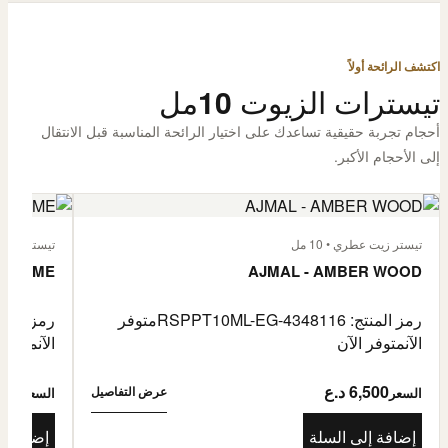
اكتشف الرائحة أولاً
تيسترات الزيوت 10مل
أحجام تجربة حقيقية تساعدك على اختيار الرائحة المناسبة قبل الانتقال
إلى الأحجام الأكبر.
تيستر زيت عطري • 10 مل
تيستر زيت عطر
L'HOMME
AJMAL - AMBER WOOD
رمز المنتج: RSPPT10ML-EG-4348116
متوفر
رمز المنتج: L-EG-4335046
الآن
متوفر الآن
الآن
متوفر 
6,500 د.ع
6,500
عرض التفاصيل
السعر
السعر
إضافة إلى السلة
إضافة إ