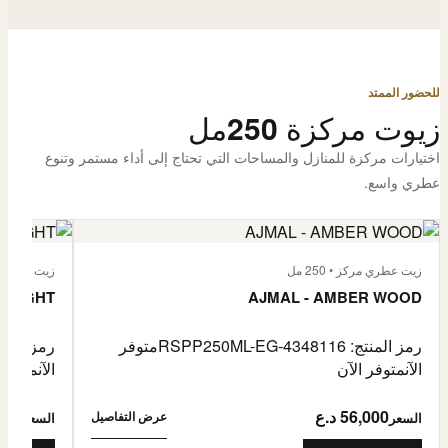
للحضور الممتد
زيوت مركزة 250مل
اختيارات مركزة للمنازل والمساحات التي تحتاج إلى أداء مستمر وتنوع
عطري واسع.
زيت عطري مركز • 250 مل
زيت عطري مركز
 FLIGHT
AJMAL - AMBER WOOD
رمز المنتج: RSPP250ML-EG-4348116
متوفر
رمز المنتج: L-EG-4900255
الآن
متوفر الآن
الآن
متوفر 
56,000 د.ع
6,000
عرض التفاصيل
السعر
السعر