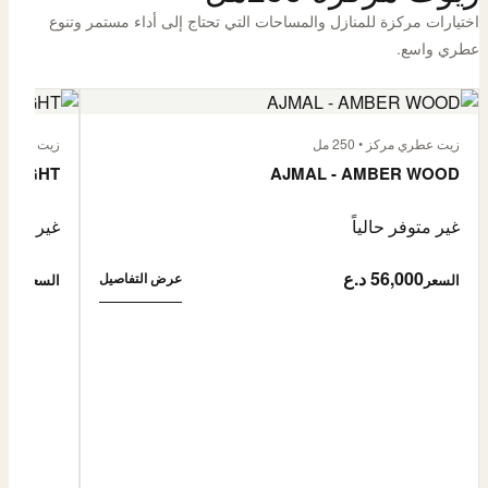
اختيارات مركزة للمنازل والمساحات التي تحتاج إلى أداء مستمر وتنوع
عطري واسع.
زيت عطري مركز • 250 مل
زيت عطري مركز
 FLIGHT
AJMAL - AMBER WOOD
غير متوفر حالياً
غير متوفر
56,000 د.ع
6,000
عرض التفاصيل
السعر
السعر