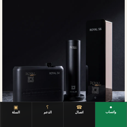
●
☎
؟
▣
واتساب
اتصال
الدعم
السلة