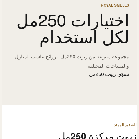
ROYAL SMELLS
اختيارات 250مل
لكل استخدام
مجموعة متنوعة من زيوت 250مل، بروائح تناسب المنازل
والمساحات المختلفة.
تسوّق زيوت 250مل
للحضور الممتد
زيوت مركزة 250مل