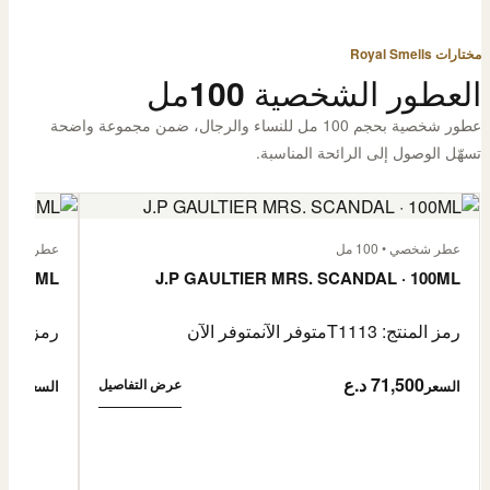
مختارات Royal Smells
العطور الشخصية 100مل
عطور شخصية بحجم 100 مل للنساء والرجال، ضمن مجموعة واضحة
تسهّل الوصول إلى الرائحة المناسبة.
عطر شخصي • 100 مل
عطر شخصي • 00
· 100ML
J.P GAULTIER MRS. SCANDAL · 100ML
رمز المنتج: T1113
متوفر الآن
متوفر الآن
رمز المنتج: 
71,500 د.ع
1,500
عرض التفاصيل
السعر
السعر