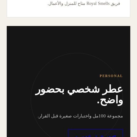
فريق Royal Smells متاح للمنزل والأعمال.
PERSONAL
عطر شخصي بحضور
واضح.
مجموعة 100مل واختبارات صغيرة قبل القرار.