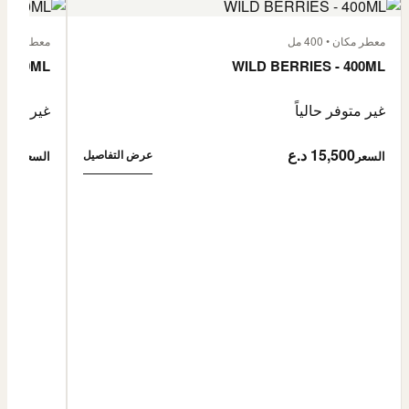
معطر مكان • 400 مل
معطر مكان • 400
- 400ML
WILD BERRIES - 400ML
غير متوفر حالياً
غير متوفر
15,500 د.ع
5,500
عرض التفاصيل
السعر
السعر