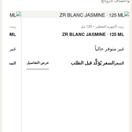
واكتشاف الروائح.
زيت لأجهزة التعطير • 125 مل
زيت لأجهزة الت
 125 ML
ZR BLANC JASMINE · 125 ML
غير متوفر حالياً
غير متوفر
السعر يُؤكَّد قبل الطلب
السع
عرض التفاصيل
السعر
السعر