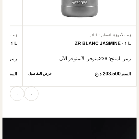
زيت لأجهزة التعطير • 1 لتر
زيت لأجهزة الت
E · 1 L
ZR BLANC JASMINE · 1 L
رمز المنتج: 236
متوفر الآن
متوفر الآن
رمز المنتج:
203,500 د.ع
3,500
عرض التفاصيل
السعر
السعر
‹
›