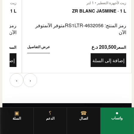
زيت لأجهزة التعطير • 1 لتر
زيت لأجهزة الت
E · 1 L
ZR BLANC JASMINE · 1 L
رمز المنتج: RS1LTR-4632056
متوفر الآن
متوفر
رمز المنتج: 4632057
الآن
الآن
203,500 د.ع
3,500
عرض التفاصيل
السعر
السعر
إضافة إلى السلة
إضافة إ
‹
›
●
☎
؟
▣
واتساب
اتصال
الدعم
السلة