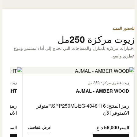
للحضور الممتد
زيوت مركزة 250مل
اختيارات مركزة للمنازل والمساحات التي تحتاج إلى أداء مستمر وتنوع
عطري واسع.
زيت عطري مركز • 250 مل
زيت عطري مركز
 FLIGHT
AJMAL - AMBER WOOD
رمز المنتج: RSPP250ML-EG-4348116
متوفر
رمز المنتج: L-EG-4900255
الآن
متوفر الآن
الآن
متوفر 
56,000 د.ع
6,000
عرض التفاصيل
السعر
السعر