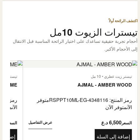
اكتشف الرائحة أولاً
تيسترات الزيوت 10مل
أحجام تجربة حقيقية تساعدك على اختيار الرائحة المناسبة قبل الانتقال
إلى الأحجام الأكبر.
تيستر زيت عطري • 10 مل
تيستر زيت عطر
L'HOMME
AJMAL - AMBER WOOD
رمز المنتج: RSPPT10ML-EG-4348116
متوفر
رمز المنتج: L-EG-4335046
الآن
متوفر الآن
الآن
متوفر 
6,500 د.ع
6,500
عرض التفاصيل
السعر
السعر
إضافة إلى السلة
إضافة إ