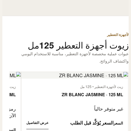
لأجهزة التعطير
زيوت أجهزة التعطير 125مل
عبوات عملية مخصصة لأجهزة التعطير، مناسبة للاستخدام اليومي
واكتشاف الروائح.
زيت لأجهزة التعطير • 125 مل
زيت لأجهزة الت
 125 ML
ZR BLANC JASMINE · 125 ML
غير متوفر حالياً
رمز المنتج: -4632057
الآن
السعر يُؤكَّد قبل الطلب
عرض التفاصيل
السعر
0,500
السعر