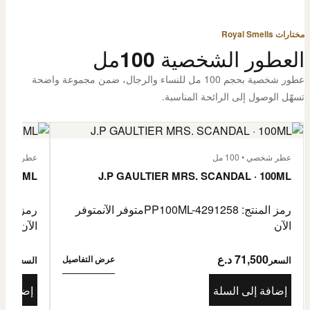
مختارات Royal Smells
العطور الشخصية 100مل
عطور شخصية بحجم 100 مل للنساء والرجال، ضمن مجموعة واضحة
تسهّل الوصول إلى الرائحة المناسبة.
عطر شخصي • 100 مل
عطر شخصي • 00
· 100ML
J.P GAULTIER MRS. SCANDAL · 100ML
رمز المنتج: PP100ML-4291258
متوفر الآن
متوفر
رمز المنتج: -4485976
الآن
الآن
71,500 د.ع
1,500
عرض التفاصيل
السعر
السعر
إضافة إلى السلة
إضافة إ