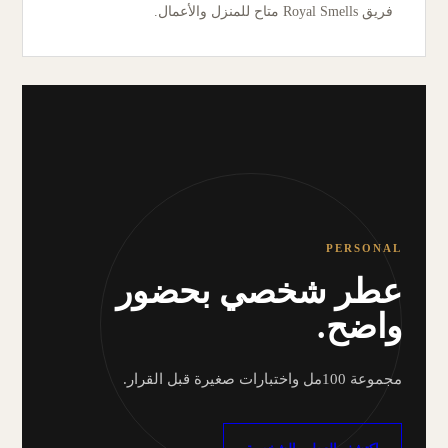
فريق Royal Smells متاح للمنزل والأعمال.
PERSONAL
عطر شخصي بحضور
واضح.
مجموعة 100مل واختبارات صغيرة قبل القرار.