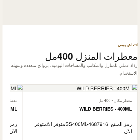
انتعاش يومي
معطرات المنزل 400مل
رذاذ عملي للمنازل والمكاتب والمساحات اليومية، بروائح متعددة وسهلة
الاستخدام.
معطر مكان • 400 مل
معطر مكان • 400
- 400ML
WILD BERRIES - 400ML
رمز المنتج: SS400ML-4687916
متوفر الآن
متوفر
رمز المنتج: -4687917
الآن
الآن