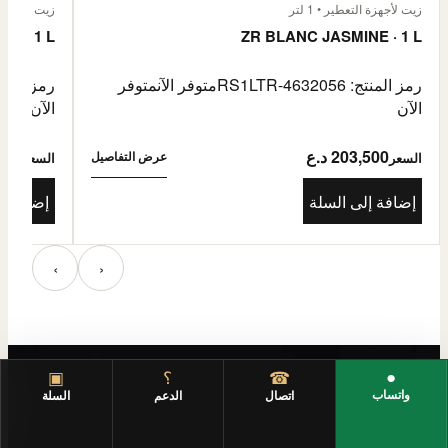
زيت لأجهزة التعطير • 1 لتر
زيت لأجهزة الت
E · 1 L
ZR BLANC JASMINE · 1 L
رمز المنتج: RS1LTR-4632056
متوفر الآن
متوفر
رمز المنتج: 4632057
الآن
الآن
203,500 د.ع
3,500
عرض التفاصيل
السعر
السعر
إضافة إلى السلة
إضافة إ
‹
›
●
☎
؟
▣
واتساب
اتصال
الدعم
السلة