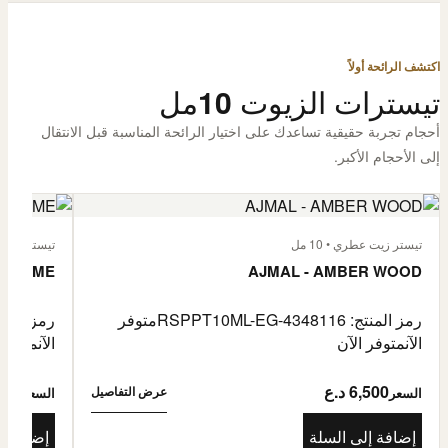
اكتشف الرائحة أولاً
تيسترات الزيوت 10مل
أحجام تجربة حقيقية تساعدك على اختيار الرائحة المناسبة قبل الانتقال
إلى الأحجام الأكبر.
تيستر زيت عطري • 10 مل
تيستر زيت عطر
L'HOMME
AJMAL - AMBER WOOD
رمز المنتج: RSPPT10ML-EG-4348116
متوفر
رمز المنتج: L-EG-4335046
الآن
متوفر الآن
الآن
متوفر 
6,500 د.ع
6,500
عرض التفاصيل
السعر
السعر
إضافة إلى السلة
إضافة إ