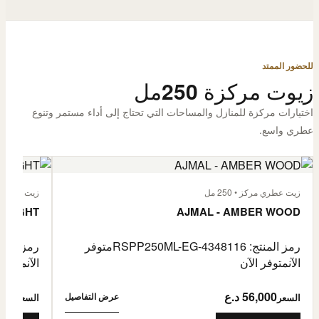
للحضور الممتد
زيوت مركزة 250مل
اختيارات مركزة للمنازل والمساحات التي تحتاج إلى أداء مستمر وتنوع
عطري واسع.
زيت عطري مركز • 250 مل
زيت عطري مركز
 FLIGHT
AJMAL - AMBER WOOD
رمز المنتج: RSPP250ML-EG-4348116
متوفر
رمز المنتج: L-EG-4900255
الآن
متوفر الآن
الآن
متوفر 
56,000 د.ع
6,000
عرض التفاصيل
السعر
السعر