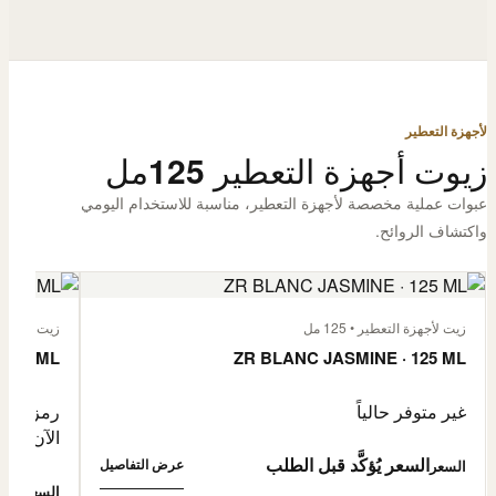
لأجهزة التعطير
زيوت أجهزة التعطير 125مل
عبوات عملية مخصصة لأجهزة التعطير، مناسبة للاستخدام اليومي
واكتشاف الروائح.
زيت لأجهزة التعطير • 125 مل
زيت لأجهزة الت
 125 ML
ZR BLANC JASMINE · 125 ML
غير متوفر حالياً
رمز المنتج: -4632057
الآن
السعر يُؤكَّد قبل الطلب
عرض التفاصيل
السعر
0,500
السعر