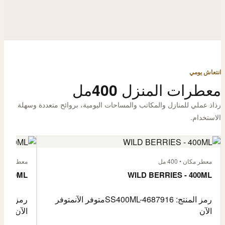
انتعاش يومي
معطرات المنزل 400مل
رذاذ عملي للمنازل والمكاتب والمساحات اليومية، بروائح متعددة وسهلة
الاستخدام.
معطر مكان • 400 مل
معطر مكان • 400
- 400ML
WILD BERRIES - 400ML
رمز المنتج: SS400ML-4687916
متوفر الآن
متوفر
رمز المنتج: -4687917
الآن
الآن