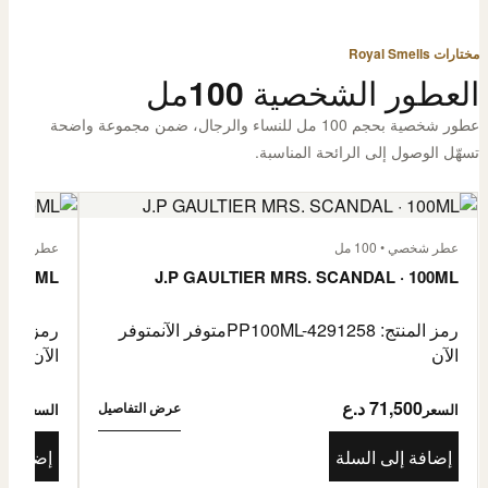
مختارات Royal Smells
العطور الشخصية 100مل
عطور شخصية بحجم 100 مل للنساء والرجال، ضمن مجموعة واضحة
تسهّل الوصول إلى الرائحة المناسبة.
عطر شخصي • 100 مل
عطر شخصي • 00
· 100ML
J.P GAULTIER MRS. SCANDAL · 100ML
رمز المنتج: PP100ML-4291258
متوفر الآن
متوفر
رمز المنتج: -4485976
الآن
الآن
71,500 د.ع
1,500
عرض التفاصيل
السعر
السعر
إضافة إلى السلة
إضافة إ