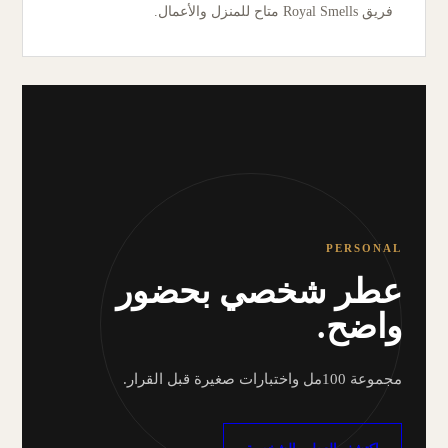
فريق Royal Smells متاح للمنزل والأعمال.
PERSONAL
عطر شخصي بحضور
واضح.
مجموعة 100مل واختبارات صغيرة قبل القرار.