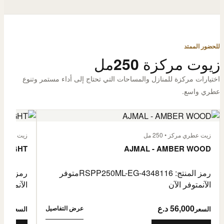
للحضور الممتد
زيوت مركزة 250مل
اختيارات مركزة للمنازل والمساحات التي تحتاج إلى أداء مستمر وتنوع
عطري واسع.
زيت عطري مركز • 250 مل
زيت عطري مركز
 FLIGHT
AJMAL - AMBER WOOD
رمز المنتج: RSPP250ML-EG-4348116
متوفر
رمز المنتج: L-EG-4900255
الآن
متوفر الآن
الآن
متوفر 
56,000 د.ع
6,000
عرض التفاصيل
السعر
السعر