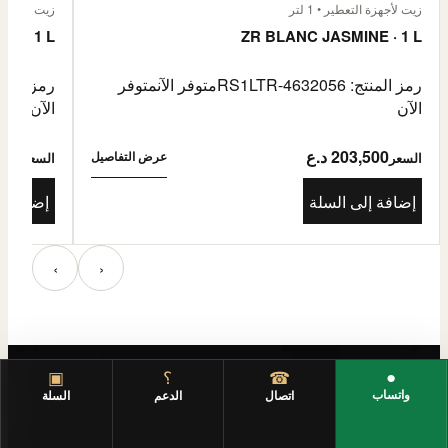
زيت لأجهزة التعطير • 1 لتر
زيت لأجهزة الت
E · 1 L
ZR BLANC JASMINE · 1 L
رمز المنتج: RS1LTR-4632056
متوفر الآن
متوفر
رمز المنتج: 4632057
الآن
الآن
203,500 د.ع
3,500
عرض التفاصيل
السعر
السعر
إضافة إلى السلة
إضافة إ
‹
›
●
☎
؟
▣
واتساب
اتصال
الدعم
السلة