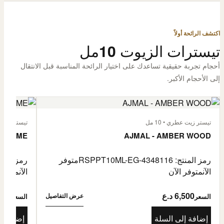
اكتشف الرائحة أولاً
تيسترات الزيوت 10مل
أحجام تجربة حقيقية تساعدك على اختيار الرائحة المناسبة قبل الانتقال
إلى الأحجام الأكبر.
تيستر زيت عطري • 10 مل
تيستر زيت عطر
L'HOMME
AJMAL - AMBER WOOD
رمز المنتج: RSPPT10ML-EG-4348116
متوفر
رمز المنتج: L-EG-4335046
الآن
متوفر الآن
الآن
متوفر 
6,500 د.ع
6,500
عرض التفاصيل
السعر
السعر
إضافة إلى السلة
إضافة إ