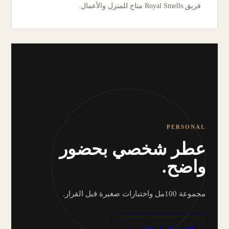
فريق Royal Smells متاح للمنزل والأعمال.
PERSONAL
عطر شخصي بحضور
واضح.
مجموعة 100مل واختبارات صغيرة قبل القرار.