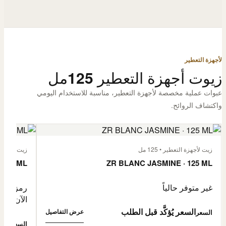
لأجهزة التعطير
زيوت أجهزة التعطير 125مل
عبوات عملية مخصصة لأجهزة التعطير، مناسبة للاستخدام اليومي
واكتشاف الروائح.
زيت لأجهزة التعطير • 125 مل
زيت لأجهزة الت
 125 ML
ZR BLANC JASMINE · 125 ML
غير متوفر حالياً
رمز المنتج: -4632057
الآن
السعر يُؤكَّد قبل الطلب
عرض التفاصيل
السعر
0,500
السعر