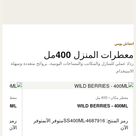
انتعاش يومي
معطرات المنزل 400مل
رذاذ عملي للمنازل والمكاتب والمساحات اليومية، بروائح متعددة وسهلة
الاستخدام.
معطر مكان • 400 مل
معطر مكان • 400
- 400ML
WILD BERRIES - 400ML
رمز المنتج: SS400ML-4687916
متوفر الآن
متوفر
رمز المنتج: -4687917
الآن
الآن