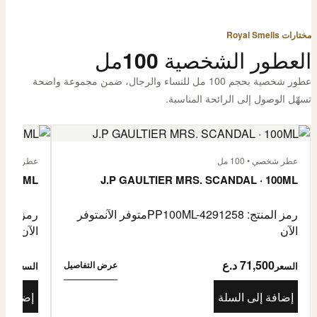
مختارات Royal Smells
العطور الشخصية 100مل
عطور شخصية بحجم 100 مل للنساء والرجال، ضمن مجموعة واضحة
تسهّل الوصول إلى الرائحة المناسبة.
عطر شخصي • 100 مل
عطر شخصي • 00
· 100ML
J.P GAULTIER MRS. SCANDAL · 100ML
رمز المنتج: PP100ML-4291258
متوفر الآن
متوفر
رمز المنتج: -4485976
الآن
الآن
71,500 د.ع
1,500
عرض التفاصيل
السعر
السعر
إضافة إلى السلة
إضافة إ