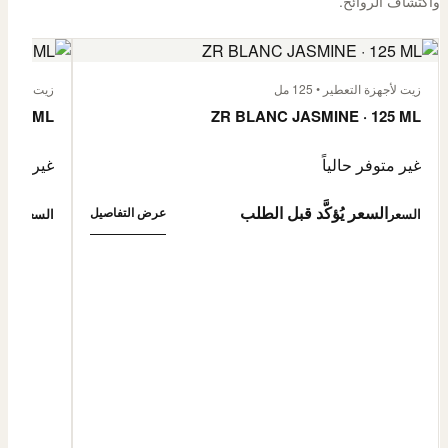
واكتشاف الروائح.
زيت لأجهزة التعطير • 125 مل
زيت لأجهزة الت
 125 ML
ZR BLANC JASMINE · 125 ML
غير متوفر حالياً
غير متوفر
السعر يُؤكَّد قبل الطلب
السع
عرض التفاصيل
السعر
السعر