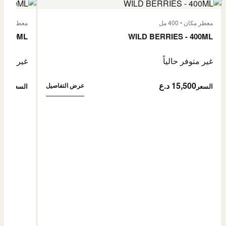
معطر مكان • 400 مل
معطر مكان • 400
- 400ML
WILD BERRIES - 400ML
غير متوفر حالياً
غير متوفر
15,500 د.ع
5,500
عرض التفاصيل
السعر
السعر