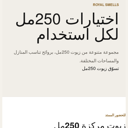
ROYAL SMELLS
اختيارات 250مل
لكل استخدام
مجموعة متنوعة من زيوت 250مل، بروائح تناسب المنازل
والمساحات المختلفة.
تسوّق زيوت 250مل
للحضور الممتد
زيوت مركزة 250مل