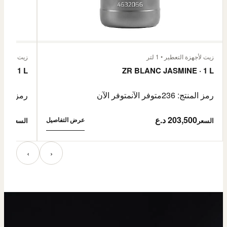
زيت لأجهزة التعطير • 1 لتر
زيت لأجهزة الت
E · 1 L
ZR BLANC JASMINE · 1 L
رمز المنتج: 236
متوفر الآن
متوفر الآن
رمز المنتج:
203,500 د.ع
3,500
عرض التفاصيل
السعر
السعر
‹
›