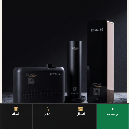
●
☎
؟
▣
واتساب
اتصال
الدعم
السلة