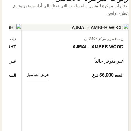
اختيارات مركزة للمنازل والمساحات التي تحتاج إلى أداء مستمر وتنوع
عطري واسع.
زيت عطري مركز • 250 مل
زيت عطري مركز
 FLIGHT
AJMAL - AMBER WOOD
غير متوفر حالياً
غير متوفر
56,000 د.ع
6,000
عرض التفاصيل
السعر
السعر