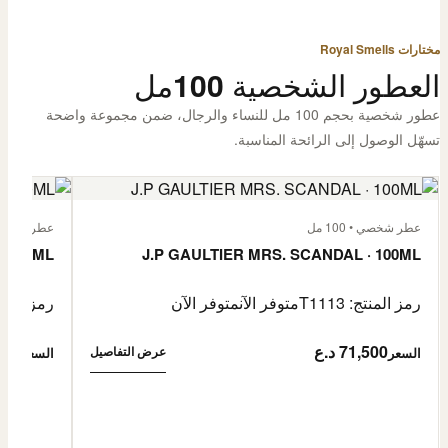
مختارات Royal Smells
العطور الشخصية 100مل
عطور شخصية بحجم 100 مل للنساء والرجال، ضمن مجموعة واضحة
تسهّل الوصول إلى الرائحة المناسبة.
عطر شخصي • 100 مل
عطر شخصي • 00
· 100ML
J.P GAULTIER MRS. SCANDAL · 100ML
رمز المنتج: T1113
متوفر الآن
متوفر الآن
رمز المنتج: 
71,500 د.ع
1,500
عرض التفاصيل
السعر
السعر