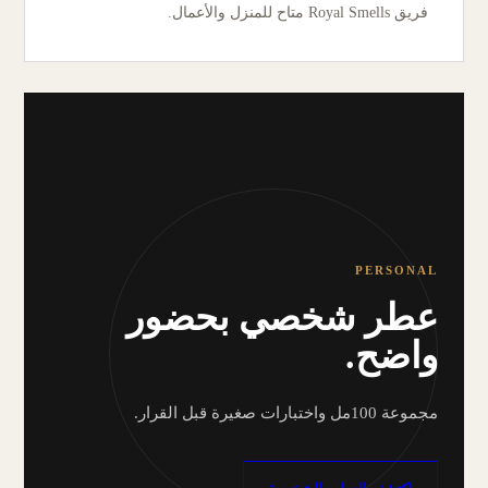
فريق Royal Smells متاح للمنزل والأعمال.
PERSONAL
عطر شخصي بحضور
واضح.
مجموعة 100مل واختبارات صغيرة قبل القرار.