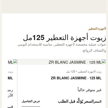
لأجهزة التعطير
زيوت أجهزة التعطير 125مل
عبوات عملية مخصصة لأجهزة التعطير، مناسبة للاستخدام اليومي
واكتشاف الروائح.
زيت لأجهزة التعطير • 125 مل
زيت لأجهزة الت
 125 ML
ZR BLANC JASMINE · 125 ML
غير متوفر حالياً
رمز المنتج: -4632057
الآن
السعر يُؤكَّد قبل الطلب
عرض التفاصيل
السعر
0,500
السعر