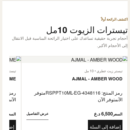
اكتشف الرائحة أولاً
تيسترات الزيوت 10مل
أحجام تجربة حقيقية تساعدك على اختيار الرائحة المناسبة قبل الانتقال
إلى الأحجام الأكبر.
تيستر زيت عطري • 10 مل
تيستر زيت عطر
L'HOMME
AJMAL - AMBER WOOD
رمز المنتج: RSPPT10ML-EG-4348116
متوفر
رمز المنتج: L-EG-4335046
الآن
متوفر الآن
الآن
متوفر 
6,500 د.ع
6,500
عرض التفاصيل
السعر
السعر
إضافة إلى السلة
إضافة إ