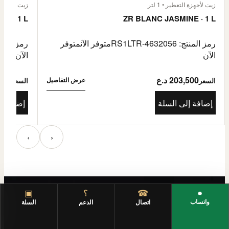
زيت لأجهزة التعطير • 1 لتر
زيت لأجهزة الت
E · 1 L
ZR BLANC JASMINE · 1 L
رمز المنتج: RS1LTR-4632056
متوفر الآن
متوفر
رمز المنتج: 4632057
الآن
الآن
203,500 د.ع
3,500
عرض التفاصيل
السعر
السعر
إضافة إلى السلة
إضافة إ
‹
›
●
☎
؟
▣
واتساب
اتصال
الدعم
السلة