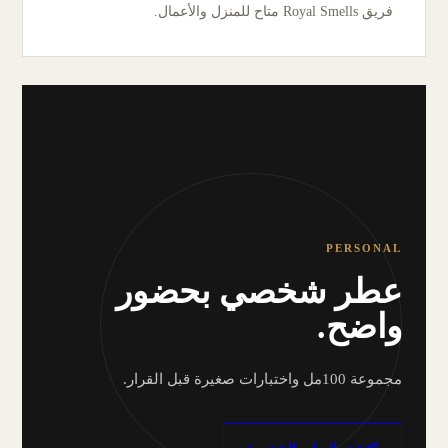
فريق Royal Smells متاح للمنزل والأعمال.
PERSONAL
عطر شخصي بحضور
واضح.
مجموعة 100مل واختبارات صغيرة قبل القرار.