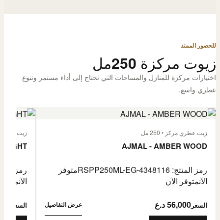
للحضور الممتد
زيوت مركزة 250مل
اختيارات مركزة للمنازل والمساحات التي تحتاج إلى أداء مستمر وتنوع
عطري واسع.
زيت عطري مركز • 250 مل
زيت عطري مركز
 FLIGHT
AJMAL - AMBER WOOD
رمز المنتج: RSPP250ML-EG-4348116
متوفر
رمز المنتج: L-EG-4900255
الآن
متوفر الآن
الآن
متوفر 
56,000 د.ع
6,000
عرض التفاصيل
السعر
السعر