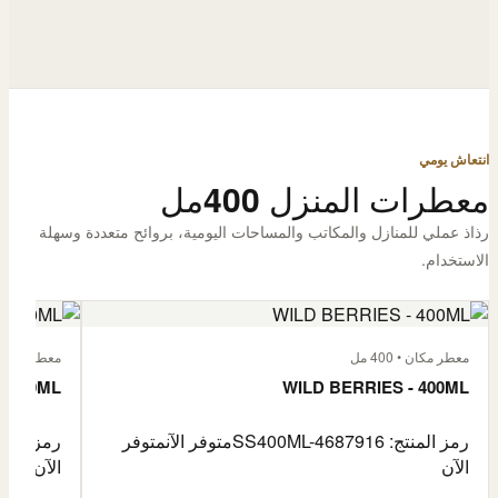
انتعاش يومي
معطرات المنزل 400مل
رذاذ عملي للمنازل والمكاتب والمساحات اليومية، بروائح متعددة وسهلة
الاستخدام.
معطر مكان • 400 مل
معطر مكان • 400
- 400ML
WILD BERRIES - 400ML
رمز المنتج: SS400ML-4687916
متوفر الآن
متوفر
رمز المنتج: -4687917
الآن
الآن