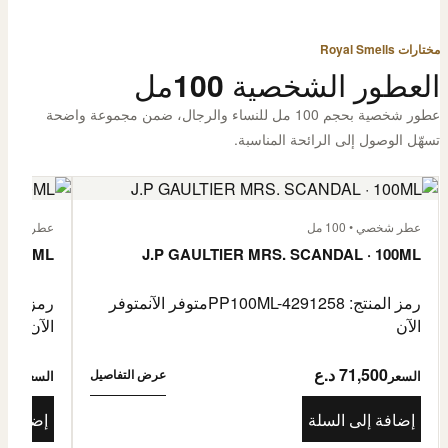
مختارات Royal Smells
العطور الشخصية 100مل
عطور شخصية بحجم 100 مل للنساء والرجال، ضمن مجموعة واضحة
تسهّل الوصول إلى الرائحة المناسبة.
عطر شخصي • 100 مل
عطر شخصي • 00
· 100ML
J.P GAULTIER MRS. SCANDAL · 100ML
رمز المنتج: PP100ML-4291258
متوفر الآن
متوفر
رمز المنتج: -4485976
الآن
الآن
71,500 د.ع
1,500
عرض التفاصيل
السعر
السعر
إضافة إلى السلة
إضافة إ