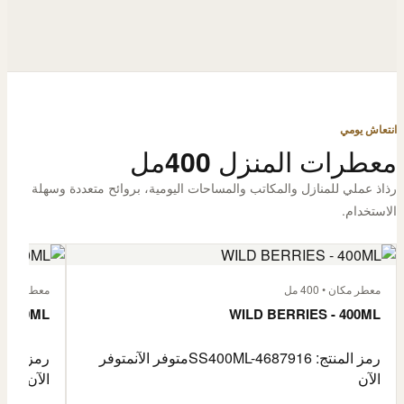
انتعاش يومي
معطرات المنزل 400مل
رذاذ عملي للمنازل والمكاتب والمساحات اليومية، بروائح متعددة وسهلة
الاستخدام.
معطر مكان • 400 مل
معطر مكان • 400
- 400ML
WILD BERRIES - 400ML
رمز المنتج: SS400ML-4687916
متوفر الآن
متوفر
رمز المنتج: -4687917
الآن
الآن