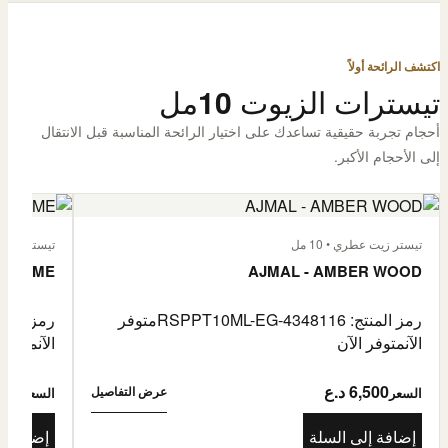
اكتشف الرائحة أولاً
تيسترات الزيوت 10مل
أحجام تجربة حقيقية تساعدك على اختيار الرائحة المناسبة قبل الانتقال
إلى الأحجام الأكبر.
تيستر زيت عطري • 10 مل
تيستر زيت عطر
L'HOMME
AJMAL - AMBER WOOD
رمز المنتج: RSPPT10ML-EG-4348116
متوفر
رمز المنتج: L-EG-4335046
الآن
متوفر الآن
الآن
متوفر 
6,500 د.ع
6,500
عرض التفاصيل
السعر
السعر
إضافة إلى السلة
إضافة إ