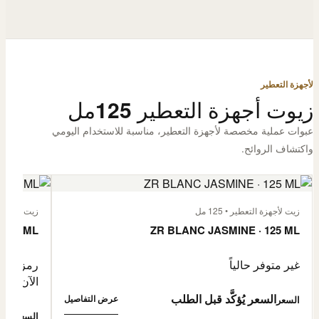
لأجهزة التعطير
زيوت أجهزة التعطير 125مل
عبوات عملية مخصصة لأجهزة التعطير، مناسبة للاستخدام اليومي
واكتشاف الروائح.
زيت لأجهزة التعطير • 125 مل
زيت لأجهزة الت
 125 ML
ZR BLANC JASMINE · 125 ML
غير متوفر حالياً
رمز المنتج: -4632057
الآن
السعر يُؤكَّد قبل الطلب
عرض التفاصيل
السعر
0,500
السعر