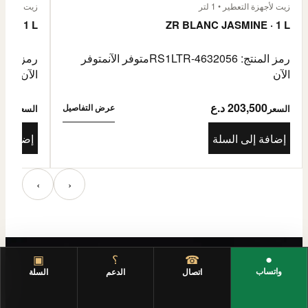
زيت لأجهزة التعطير • 1 لتر
زيت لأجهزة الت
E · 1 L
ZR BLANC JASMINE · 1 L
رمز المنتج: RS1LTR-4632056
متوفر الآن
متوفر
رمز المنتج: 4632057
الآن
الآن
203,500 د.ع
3,500
عرض التفاصيل
السعر
السعر
إضافة إلى السلة
إضافة إ
‹
›
●
☎
؟
▣
واتساب
اتصال
الدعم
السلة