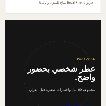
فريق Royal Smells متاح للمنزل والأعمال.
PERSONAL
عطر شخصي بحضور
واضح.
مجموعة 100مل واختبارات صغيرة قبل القرار.