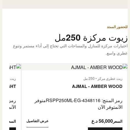
للحضور الممتد
زيوت مركزة 250مل
اختيارات مركزة للمنازل والمساحات التي تحتاج إلى أداء مستمر وتنوع
عطري واسع.
زيت عطري مركز • 250 مل
زيت عطري مركز
 FLIGHT
AJMAL - AMBER WOOD
رمز المنتج: RSPP250ML-EG-4348116
متوفر
رمز المنتج: L-EG-4900255
الآن
متوفر الآن
الآن
متوفر 
56,000 د.ع
6,000
عرض التفاصيل
السعر
السعر