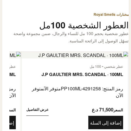
مختارات Royal Smells
العطور الشخصية 100مل
عطور شخصية بحجم 100 مل للنساء والرجال، ضمن مجموعة واضحة
تسهّل الوصول إلى الرائحة المناسبة.
عطر شخصي • 100 مل
عطر شخصي • 00
· 100ML
J.P GAULTIER MRS. SCANDAL · 100ML
رمز المنتج: PP100ML-4291258
متوفر الآن
متوفر
رمز المنتج: -4485976
الآن
الآن
71,500 د.ع
1,500
عرض التفاصيل
السعر
السعر
إضافة إلى السلة
إضافة إ