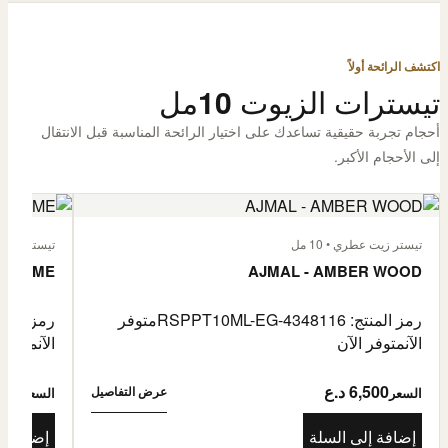
اكتشف الرائحة أولاً
تيسترات الزيوت 10مل
أحجام تجربة حقيقية تساعدك على اختيار الرائحة المناسبة قبل الانتقال
إلى الأحجام الأكبر.
تيستر زيت عطري • 10 مل
تيستر زيت عطر
L'HOMME
AJMAL - AMBER WOOD
رمز المنتج: RSPPT10ML-EG-4348116
متوفر
رمز المنتج: L-EG-4335046
الآن
متوفر الآن
الآن
متوفر 
6,500 د.ع
6,500
عرض التفاصيل
السعر
السعر
إضافة إلى السلة
إضافة إ