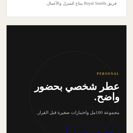
فريق Royal Smells متاح للمنزل والأعمال.
PERSONAL
عطر شخصي بحضور
واضح.
مجموعة 100مل واختبارات صغيرة قبل القرار.