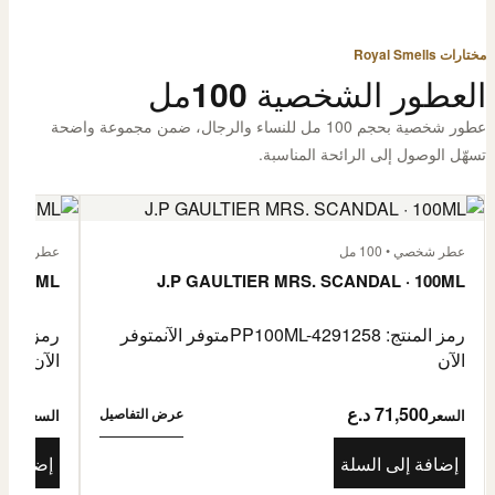
مختارات Royal Smells
العطور الشخصية 100مل
عطور شخصية بحجم 100 مل للنساء والرجال، ضمن مجموعة واضحة
تسهّل الوصول إلى الرائحة المناسبة.
عطر شخصي • 100 مل
عطر شخصي • 00
· 100ML
J.P GAULTIER MRS. SCANDAL · 100ML
رمز المنتج: PP100ML-4291258
متوفر الآن
متوفر
رمز المنتج: -4485976
الآن
الآن
71,500 د.ع
1,500
عرض التفاصيل
السعر
السعر
إضافة إلى السلة
إضافة إ