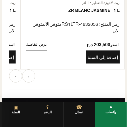
زيت لأجهزة التعطير • 1 لتر
زيت لأجهزة الت
E · 1 L
ZR BLANC JASMINE · 1 L
رمز المنتج: RS1LTR-4632056
متوفر الآن
متوفر
رمز المنتج: 4632057
الآن
الآن
203,500 د.ع
3,500
عرض التفاصيل
السعر
السعر
إضافة إلى السلة
إضافة إ
‹
›
●
☎
؟
▣
واتساب
اتصال
الدعم
السلة