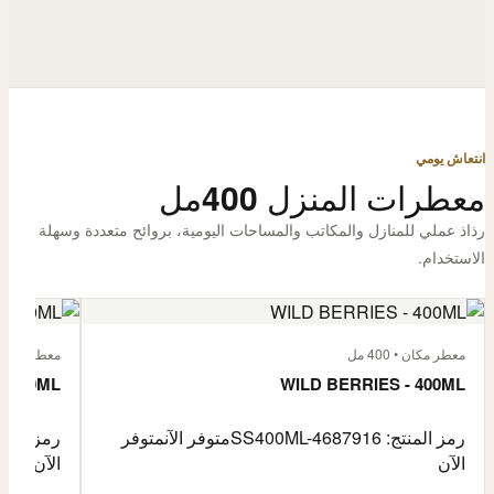
انتعاش يومي
معطرات المنزل 400مل
رذاذ عملي للمنازل والمكاتب والمساحات اليومية، بروائح متعددة وسهلة
الاستخدام.
معطر مكان • 400 مل
معطر مكان • 400
- 400ML
WILD BERRIES - 400ML
رمز المنتج: SS400ML-4687916
متوفر الآن
متوفر
رمز المنتج: -4687917
الآن
الآن