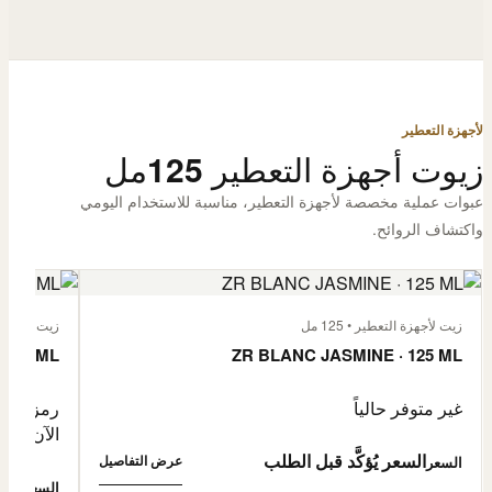
لأجهزة التعطير
زيوت أجهزة التعطير 125مل
عبوات عملية مخصصة لأجهزة التعطير، مناسبة للاستخدام اليومي
واكتشاف الروائح.
زيت لأجهزة التعطير • 125 مل
زيت لأجهزة الت
 125 ML
ZR BLANC JASMINE · 125 ML
غير متوفر حالياً
رمز المنتج: -4632057
الآن
السعر يُؤكَّد قبل الطلب
عرض التفاصيل
السعر
0,500
السعر