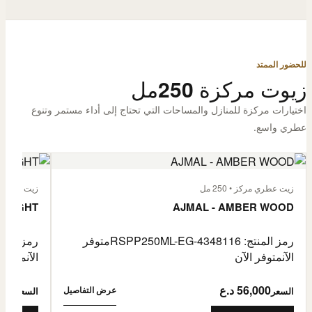
للحضور الممتد
زيوت مركزة 250مل
اختيارات مركزة للمنازل والمساحات التي تحتاج إلى أداء مستمر وتنوع
عطري واسع.
زيت عطري مركز • 250 مل
زيت عطري مركز
 FLIGHT
AJMAL - AMBER WOOD
رمز المنتج: RSPP250ML-EG-4348116
متوفر
رمز المنتج: L-EG-4900255
الآن
متوفر الآن
الآن
متوفر 
56,000 د.ع
6,000
عرض التفاصيل
السعر
السعر