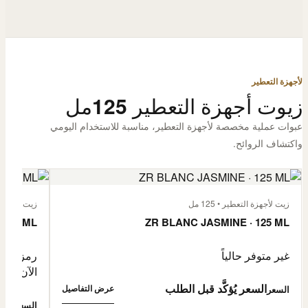
لأجهزة التعطير
زيوت أجهزة التعطير 125مل
عبوات عملية مخصصة لأجهزة التعطير، مناسبة للاستخدام اليومي
واكتشاف الروائح.
زيت لأجهزة التعطير • 125 مل
زيت لأجهزة الت
 125 ML
ZR BLANC JASMINE · 125 ML
غير متوفر حالياً
رمز المنتج: -4632057
الآن
السعر يُؤكَّد قبل الطلب
عرض التفاصيل
السعر
0,500
السعر