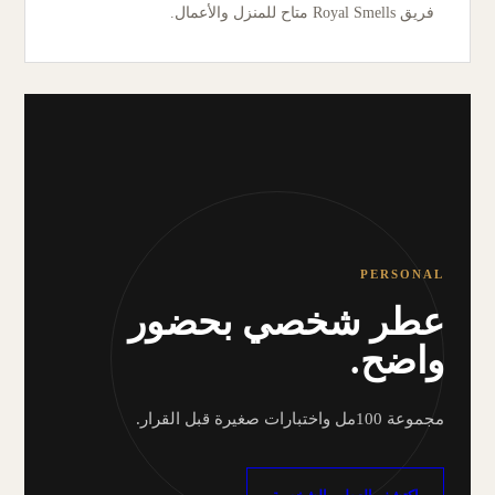
فريق Royal Smells متاح للمنزل والأعمال.
PERSONAL
عطر شخصي بحضور
واضح.
مجموعة 100مل واختبارات صغيرة قبل القرار.