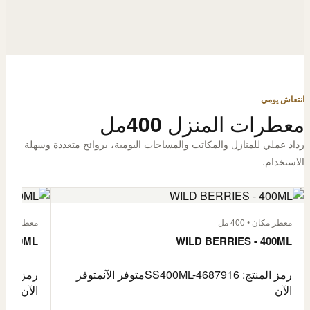
انتعاش يومي
معطرات المنزل 400مل
رذاذ عملي للمنازل والمكاتب والمساحات اليومية، بروائح متعددة وسهلة
الاستخدام.
معطر مكان • 400 مل
معطر مكان • 400
- 400ML
WILD BERRIES - 400ML
رمز المنتج: SS400ML-4687916
متوفر الآن
متوفر
رمز المنتج: -4687917
الآن
الآن