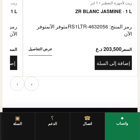
زيت لأجهزة التعطير • 1 لتر
زيت لأجهزة الت
E · 1 L
ZR BLANC JASMINE · 1 L
رمز المنتج: RS1LTR-4632056
متوفر الآن
متوفر
رمز المنتج: 4632057
الآن
الآن
203,500 د.ع
3,500
عرض التفاصيل
السعر
السعر
إضافة إلى السلة
إضافة إ
‹
›
●
☎
؟
▣
واتساب
اتصال
الدعم
السلة