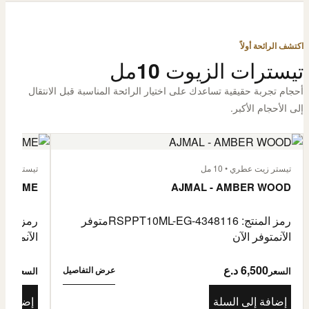
اكتشف الرائحة أولاً
تيسترات الزيوت 10مل
أحجام تجربة حقيقية تساعدك على اختيار الرائحة المناسبة قبل الانتقال
إلى الأحجام الأكبر.
تيستر زيت عطري • 10 مل
تيستر زيت عطر
L'HOMME
AJMAL - AMBER WOOD
رمز المنتج: RSPPT10ML-EG-4348116
متوفر
رمز المنتج: L-EG-4335046
الآن
متوفر الآن
الآن
متوفر 
6,500 د.ع
6,500
عرض التفاصيل
السعر
السعر
إضافة إلى السلة
إضافة إ