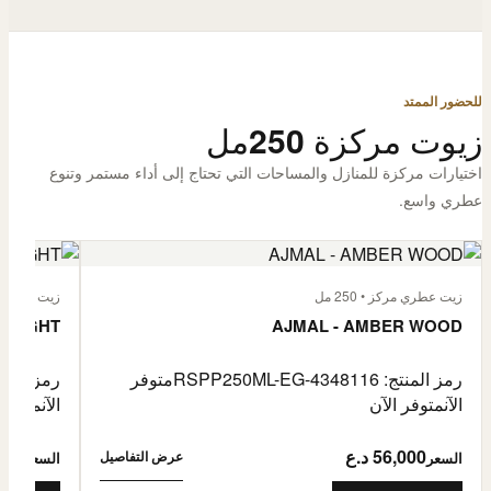
للحضور الممتد
زيوت مركزة 250مل
اختيارات مركزة للمنازل والمساحات التي تحتاج إلى أداء مستمر وتنوع
عطري واسع.
زيت عطري مركز • 250 مل
زيت عطري مركز
 FLIGHT
AJMAL - AMBER WOOD
رمز المنتج: RSPP250ML-EG-4348116
متوفر
رمز المنتج: L-EG-4900255
الآن
متوفر الآن
الآن
متوفر 
56,000 د.ع
6,000
عرض التفاصيل
السعر
السعر