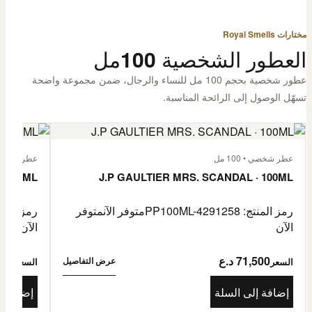
مختارات Royal Smells
العطور الشخصية 100مل
عطور شخصية بحجم 100 مل للنساء والرجال، ضمن مجموعة واضحة
تسهّل الوصول إلى الرائحة المناسبة.
عطر شخصي • 100 مل
عطر شخصي • 00
· 100ML
J.P GAULTIER MRS. SCANDAL · 100ML
رمز المنتج: PP100ML-4291258
متوفر الآن
متوفر
رمز المنتج: -4485976
الآن
الآن
71,500 د.ع
1,500
عرض التفاصيل
السعر
السعر
إضافة إلى السلة
إضافة إ