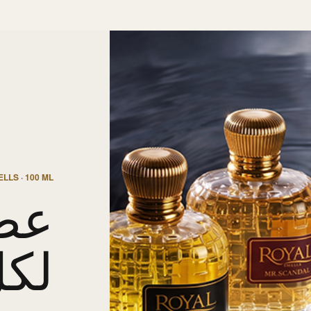
LLS · 100 ML
عط
لك