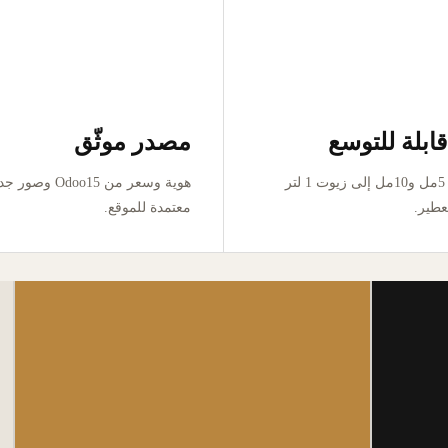
ابلة للتوسع
مصدر موثّق
من تجربة 5مل و10مل إلى زيوت 1 لتر
هوية وسعر من Odoo15 وص
عطير.
معتمدة للموقع.