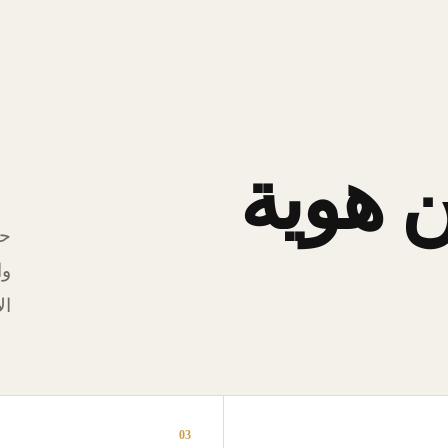
 هوية
حل
وا
ال
03