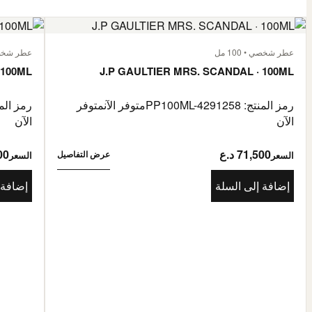
عطر شخصي • 100 مل
عطر شخصي • 
 100ML
J.P GAULTIER MRS. SCANDAL · 100ML
رمز المنتج: PP100ML-4291258
متوفر الآن
متوفر
رمز المنتج: 85976
الآن
الآن
71,500 د.ع
500
عرض التفاصيل
السعر
السعر
إضافة إلى السلة
إضافة 