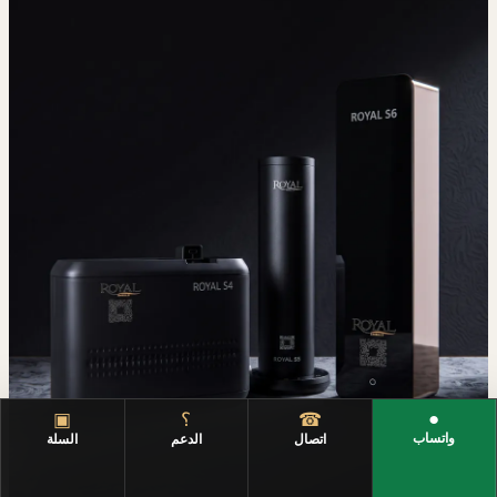
●
☎
؟
▣
واتساب
اتصال
الدعم
السلة