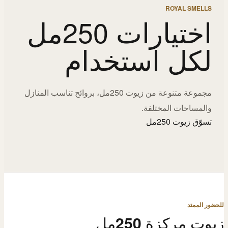
ROYAL SMELLS
اختيارات 250مل
لكل استخدام
مجموعة متنوعة من زيوت 250مل، بروائح تناسب المنازل
والمساحات المختلفة.
تسوّق زيوت 250مل
للحضور الممتد
زيوت مركزة 250مل