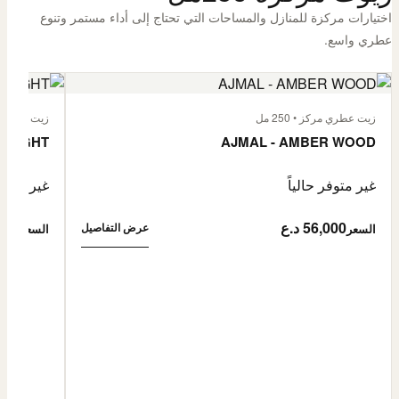
اختيارات مركزة للمنازل والمساحات التي تحتاج إلى أداء مستمر وتنوع
عطري واسع.
زيت عطري مركز • 250 مل
زيت عطري مركز
 FLIGHT
AJMAL - AMBER WOOD
غير متوفر حالياً
غير متوفر
56,000 د.ع
6,000
عرض التفاصيل
السعر
السعر