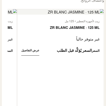
واكتشاف الروائح.
زيت لأجهزة التعطير • 125 مل
زيت لأجهزة الت
 125 ML
ZR BLANC JASMINE · 125 ML
غير متوفر حالياً
غير متوفر
السعر يُؤكَّد قبل الطلب
السع
عرض التفاصيل
السعر
السعر