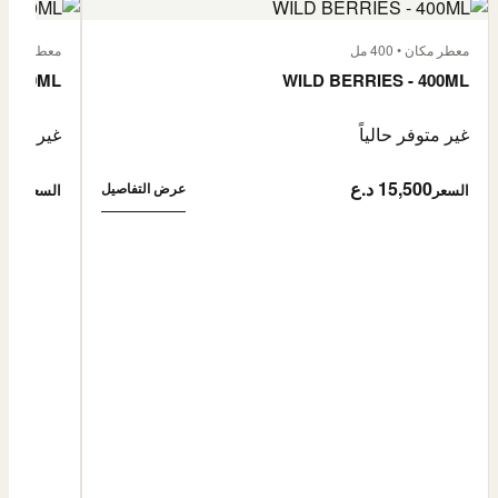
معطر مكان • 400 مل
معطر مكان • 400
- 400ML
WILD BERRIES - 400ML
غير متوفر حالياً
غير متوفر
15,500 د.ع
5,500
عرض التفاصيل
السعر
السعر