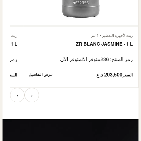
زيت لأجهزة التعطير • 1 لتر
زيت لأجهزة الت
E · 1 L
ZR BLANC JASMINE · 1 L
رمز المنتج: 236
متوفر الآن
متوفر الآن
رمز المنتج:
203,500 د.ع
3,500
عرض التفاصيل
السعر
السعر
‹
›