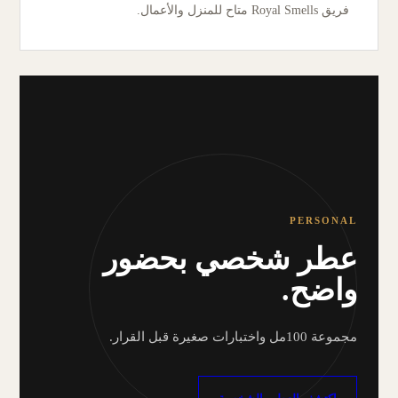
فريق Royal Smells متاح للمنزل والأعمال.
PERSONAL
عطر شخصي بحضور
واضح.
مجموعة 100مل واختبارات صغيرة قبل القرار.