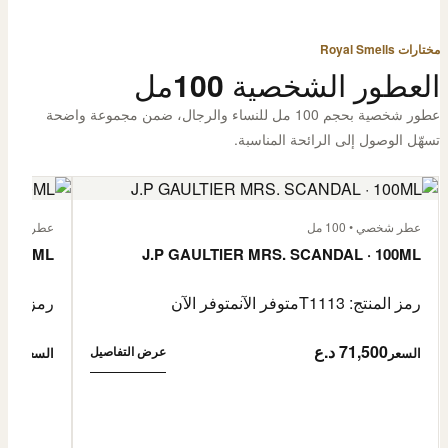
مختارات Royal Smells
العطور الشخصية 100مل
عطور شخصية بحجم 100 مل للنساء والرجال، ضمن مجموعة واضحة
تسهّل الوصول إلى الرائحة المناسبة.
عطر شخصي • 100 مل
عطر شخصي • 00
· 100ML
J.P GAULTIER MRS. SCANDAL · 100ML
رمز المنتج: T1113
متوفر الآن
متوفر الآن
رمز المنتج: 
71,500 د.ع
1,500
عرض التفاصيل
السعر
السعر