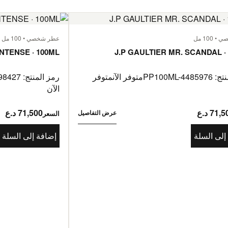
100 مل
عطر شخصي • 100 مل
INTENSE · 100ML
J.P GAULTIER MR. SCANDAL ·
PP100ML-44
متوفر الآن
متوفر
رمز المنتج: PP100ML-4198427
الآن
71, د.ع
71,500 د.ع
عرض التفاصيل
السعر
إلى السلة
إضافة إلى السلة