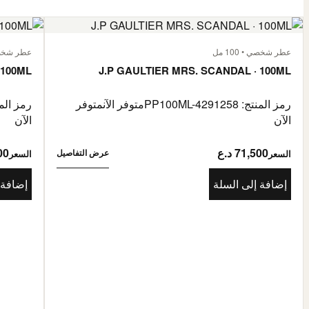
عطر شخصي • 100 مل
عطر شخصي • 
 100ML
J.P GAULTIER MRS. SCANDAL · 100ML
رمز المنتج: PP100ML-4291258
متوفر الآن
متوفر
رمز المنتج: 85976
الآن
الآن
71,500 د.ع
500
عرض التفاصيل
السعر
السعر
إضافة إلى السلة
إضافة 