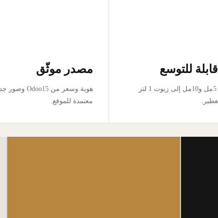
ابلة للتوسع
مصدر موثّق
من تجربة 5مل و10مل إلى زيوت 1 لتر
هوية وسعر من Odoo15 وص
عطير.
معتمدة للموقع.