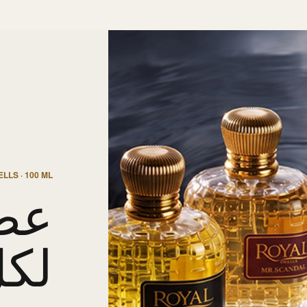
LLS · 100 ML
عط
لك