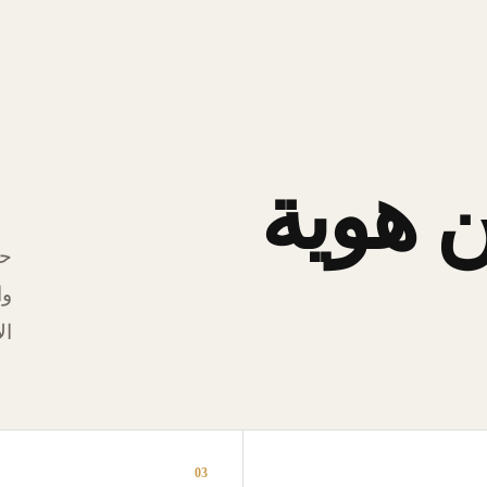
 هوية
حل
وا
ال
03