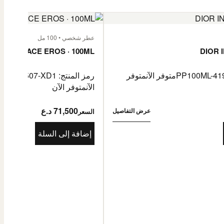
عطر شخصي • 100 مل
VERSACE EROS · 100ML
DIOR 
متوفر الآن
متوفر
رمز المنتج: PP100ML-4081507-XD1
الآن
متوفر الآن
71,500 د.ع
عرض التفاصيل
السعر
إضافة إلى السلة