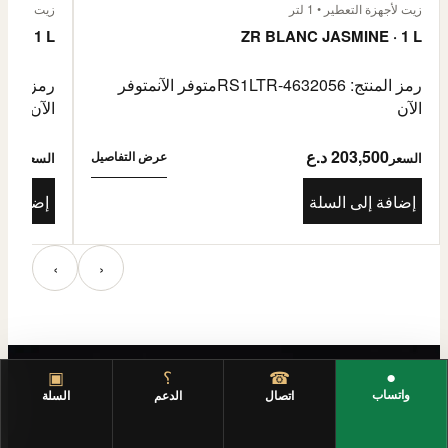
زيت لأجهزة التعطير • 1 لتر
زيت لأجهزة الت
E · 1 L
ZR BLANC JASMINE · 1 L
رمز المنتج: RS1LTR-4632056
متوفر الآن
متوفر
رمز المنتج: 4632057
الآن
الآن
203,500 د.ع
3,500
عرض التفاصيل
السعر
السعر
إضافة إلى السلة
إضافة إ
‹
›
●
☎
؟
▣
واتساب
اتصال
الدعم
السلة