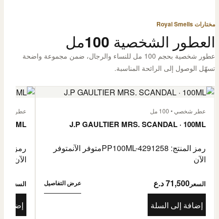
مختارات Royal Smells
العطور الشخصية 100مل
عطور شخصية بحجم 100 مل للنساء والرجال، ضمن مجموعة واضحة
تسهّل الوصول إلى الرائحة المناسبة.
عطر شخصي • 100 مل
عطر شخصي • 00
· 100ML
J.P GAULTIER MRS. SCANDAL · 100ML
رمز المنتج: PP100ML-4291258
متوفر الآن
متوفر
رمز المنتج: -4485976
الآن
الآن
71,500 د.ع
1,500
عرض التفاصيل
السعر
السعر
إضافة إلى السلة
إضافة إ