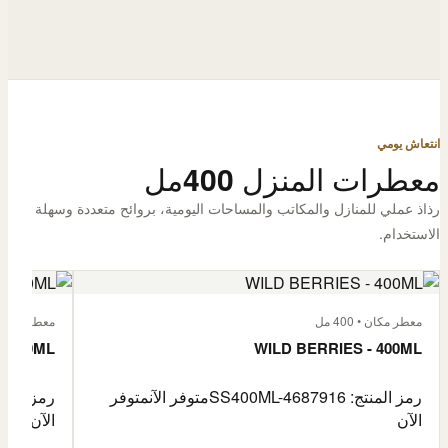
انتعاش يومي
معطرات المنزل 400مل
رذاذ عملي للمنازل والمكاتب والمساحات اليومية، بروائح متعددة وسهلة
الاستخدام.
معطر مكان • 400 مل
معطر مكان • 400
- 400ML
WILD BERRIES - 400ML
رمز المنتج: SS400ML-4687916
متوفر الآن
متوفر
رمز المنتج: -4687917
الآن
الآن