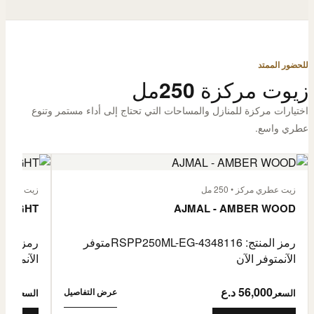
للحضور الممتد
زيوت مركزة 250مل
اختيارات مركزة للمنازل والمساحات التي تحتاج إلى أداء مستمر وتنوع
عطري واسع.
زيت عطري مركز • 250 مل
زيت عطري مركز
 FLIGHT
AJMAL - AMBER WOOD
رمز المنتج: RSPP250ML-EG-4348116
متوفر
رمز المنتج: L-EG-4900255
الآن
متوفر الآن
الآن
متوفر 
56,000 د.ع
6,000
عرض التفاصيل
السعر
السعر