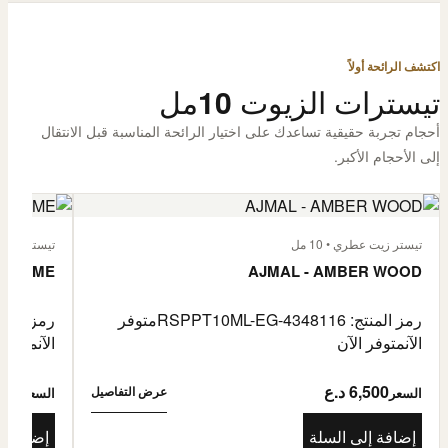
اكتشف الرائحة أولاً
تيسترات الزيوت 10مل
أحجام تجربة حقيقية تساعدك على اختيار الرائحة المناسبة قبل الانتقال
إلى الأحجام الأكبر.
تيستر زيت عطري • 10 مل
تيستر زيت عطر
L'HOMME
AJMAL - AMBER WOOD
رمز المنتج: RSPPT10ML-EG-4348116
متوفر
رمز المنتج: L-EG-4335046
الآن
متوفر الآن
الآن
متوفر 
6,500 د.ع
6,500
عرض التفاصيل
السعر
السعر
إضافة إلى السلة
إضافة إ