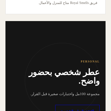
فريق Royal Smells متاح للمنزل والأعمال.
PERSONAL
عطر شخصي بحضور
واضح.
مجموعة 100مل واختبارات صغيرة قبل القرار.