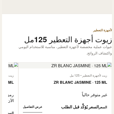
لأجهزة التعطير
زيوت أجهزة التعطير 125مل
عبوات عملية مخصصة لأجهزة التعطير، مناسبة للاستخدام اليومي
واكتشاف الروائح.
زيت لأجهزة التعطير • 125 مل
زيت لأجهزة الت
 125 ML
ZR BLANC JASMINE · 125 ML
غير متوفر حالياً
رمز المنتج: -4632057
الآن
السعر يُؤكَّد قبل الطلب
عرض التفاصيل
السعر
0,500
السعر