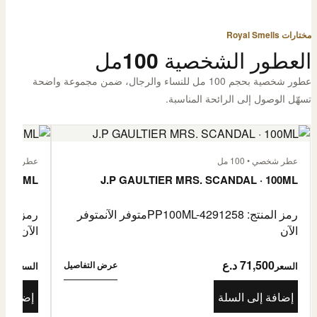
مختارات Royal Smells
العطور الشخصية 100مل
عطور شخصية بحجم 100 مل للنساء والرجال، ضمن مجموعة واضحة
تسهّل الوصول إلى الرائحة المناسبة.
عطر شخصي • 100 مل
عطر شخصي • 00
· 100ML
J.P GAULTIER MRS. SCANDAL · 100ML
رمز المنتج: PP100ML-4291258
متوفر الآن
متوفر
رمز المنتج: -4485976
الآن
الآن
71,500 د.ع
1,500
عرض التفاصيل
السعر
السعر
إضافة إلى السلة
إضافة إ