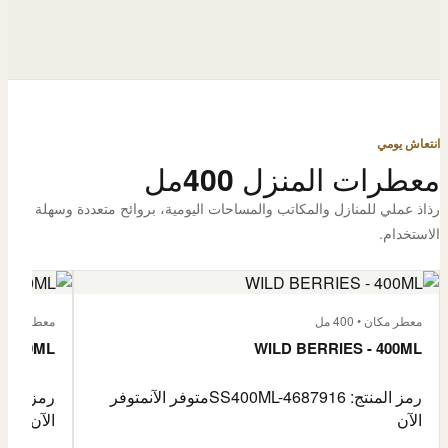
انتعاش يومي
معطرات المنزل 400مل
رذاذ عملي للمنازل والمكاتب والمساحات اليومية، بروائح متعددة وسهلة
الاستخدام.
معطر مكان • 400 مل
معطر مكان • 400
- 400ML
WILD BERRIES - 400ML
رمز المنتج: SS400ML-4687916
متوفر الآن
متوفر
رمز المنتج: -4687917
الآن
الآن