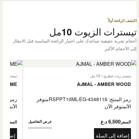
اكتشف الرائحة أولاً
تيسترات الزيوت 10مل
أحجام تجربة حقيقية تساعدك على اختيار الرائحة المناسبة قبل الانتقال
إلى الأحجام الأكبر.
تيستر زيت عطري • 10 مل
تيستر زيت عطر
L'HOMME
AJMAL - AMBER WOOD
رمز المنتج: RSPPT10ML-EG-4348116
متوفر
رمز المنتج: L-EG-4335046
الآن
متوفر الآن
الآن
متوفر 
6,500 د.ع
6,500
عرض التفاصيل
السعر
السعر
إضافة إلى السلة
إضافة إ