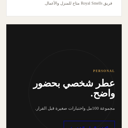
فريق Royal Smells متاح للمنزل والأعمال.
PERSONAL
عطر شخصي بحضور
واضح.
مجموعة 100مل واختبارات صغيرة قبل القرار.