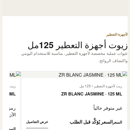
لأجهزة التعطير
زيوت أجهزة التعطير 125مل
عبوات عملية مخصصة لأجهزة التعطير، مناسبة للاستخدام اليومي
واكتشاف الروائح.
زيت لأجهزة التعطير • 125 مل
زيت لأجهزة الت
 125 ML
ZR BLANC JASMINE · 125 ML
غير متوفر حالياً
رمز المنتج: -4632057
الآن
السعر يُؤكَّد قبل الطلب
عرض التفاصيل
السعر
0,500
السعر