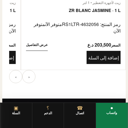
زيت لأجهزة التعطير • 1 لتر
زيت لأجهزة الت
E · 1 L
ZR BLANC JASMINE · 1 L
رمز المنتج: RS1LTR-4632056
متوفر الآن
متوفر
رمز المنتج: 4632057
الآن
الآن
203,500 د.ع
3,500
عرض التفاصيل
السعر
السعر
إضافة إلى السلة
إضافة إ
‹
›
●
☎
؟
▣
واتساب
اتصال
الدعم
السلة