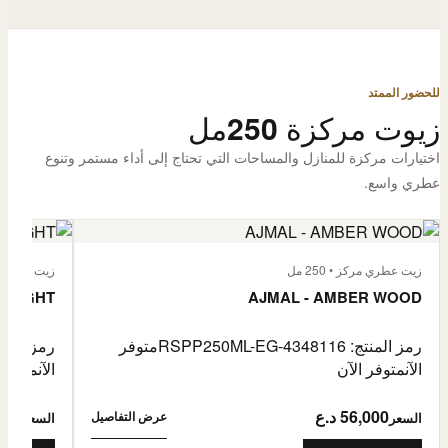
للحضور الممتد
زيوت مركزة 250مل
اختيارات مركزة للمنازل والمساحات التي تحتاج إلى أداء مستمر وتنوع
عطري واسع.
زيت عطري مركز • 250 مل
زيت عطري مركز
 FLIGHT
AJMAL - AMBER WOOD
رمز المنتج: RSPP250ML-EG-4348116
متوفر
رمز المنتج: L-EG-4900255
الآن
متوفر الآن
الآن
متوفر 
56,000 د.ع
6,000
عرض التفاصيل
السعر
السعر