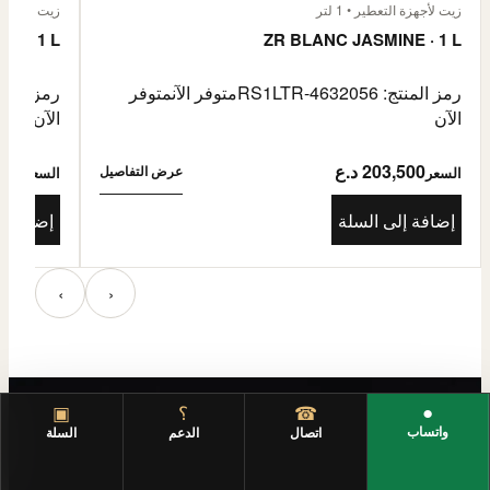
زيت لأجهزة التعطير • 1 لتر
زيت لأجهزة الت
E · 1 L
ZR BLANC JASMINE · 1 L
رمز المنتج: RS1LTR-4632056
متوفر الآن
متوفر
رمز المنتج: 4632057
الآن
الآن
203,500 د.ع
3,500
عرض التفاصيل
السعر
السعر
إضافة إلى السلة
إضافة إ
‹
›
●
☎
؟
▣
واتساب
اتصال
الدعم
السلة