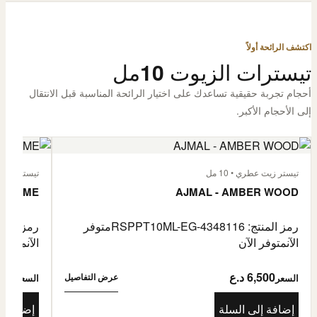
اكتشف الرائحة أولاً
تيسترات الزيوت 10مل
أحجام تجربة حقيقية تساعدك على اختيار الرائحة المناسبة قبل الانتقال
إلى الأحجام الأكبر.
تيستر زيت عطري • 10 مل
تيستر زيت عطر
L'HOMME
AJMAL - AMBER WOOD
رمز المنتج: RSPPT10ML-EG-4348116
متوفر
رمز المنتج: L-EG-4335046
الآن
متوفر الآن
الآن
متوفر 
6,500 د.ع
6,500
عرض التفاصيل
السعر
السعر
إضافة إلى السلة
إضافة إ