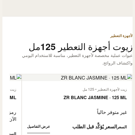
لأجهزة التعطير
زيوت أجهزة التعطير 125مل
عبوات عملية مخصصة لأجهزة التعطير، مناسبة للاستخدام اليومي
واكتشاف الروائح.
زيت لأجهزة التعطير • 125 مل
زيت لأجهزة الت
 125 ML
ZR BLANC JASMINE · 125 ML
غير متوفر حالياً
رمز المنتج: -4632057
الآن
السعر يُؤكَّد قبل الطلب
عرض التفاصيل
السعر
0,500
السعر