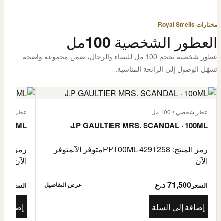
مختارات Royal Smells
العطور الشخصية 100مل
عطور شخصية بحجم 100 مل للنساء والرجال، ضمن مجموعة واضحة
تسهّل الوصول إلى الرائحة المناسبة.
عطر شخصي • 100 مل
عطر شخصي • 00
· 100ML
J.P GAULTIER MRS. SCANDAL · 100ML
رمز المنتج: PP100ML-4291258
متوفر الآن
متوفر
رمز المنتج: -4485976
الآن
الآن
71,500 د.ع
1,500
عرض التفاصيل
السعر
السعر
إضافة إلى السلة
إضافة إ