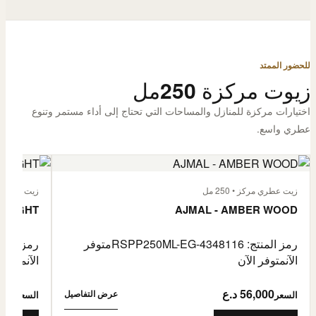
للحضور الممتد
زيوت مركزة 250مل
اختيارات مركزة للمنازل والمساحات التي تحتاج إلى أداء مستمر وتنوع
عطري واسع.
زيت عطري مركز • 250 مل
زيت عطري مركز
 FLIGHT
AJMAL - AMBER WOOD
رمز المنتج: RSPP250ML-EG-4348116
متوفر
رمز المنتج: L-EG-4900255
الآن
متوفر الآن
الآن
متوفر 
56,000 د.ع
6,000
عرض التفاصيل
السعر
السعر