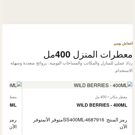
انتعاش يومي
معطرات المنزل 400مل
رذاذ عملي للمنازل والمكاتب والمساحات اليومية، بروائح متعددة وسهلة
الاستخدام.
معطر مكان • 400 مل
معطر مكان • 400
- 400ML
WILD BERRIES - 400ML
رمز المنتج: SS400ML-4687916
متوفر الآن
متوفر
رمز المنتج: -4687917
الآن
الآن