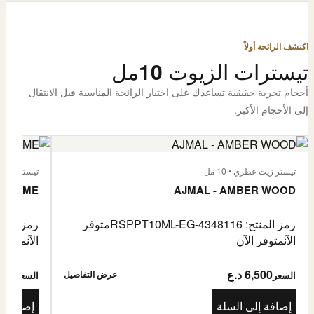
اكتشف الرائحة أولاً
تيسترات الزيوت 10مل
أحجام تجربة حقيقية تساعدك على اختيار الرائحة المناسبة قبل الانتقال
إلى الأحجام الأكبر.
تيستر زيت عطري • 10 مل
تيستر زيت عطر
L'HOMME
AJMAL - AMBER WOOD
رمز المنتج: RSPPT10ML-EG-4348116
متوفر
رمز المنتج: L-EG-4335046
الآن
متوفر الآن
الآن
متوفر 
6,500 د.ع
6,500
عرض التفاصيل
السعر
السعر
إضافة إلى السلة
إضافة إ