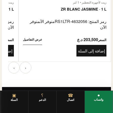
زيت لأجهزة التعطير • 1 لتر
زيت لأجهزة الت
E · 1 L
ZR BLANC JASMINE · 1 L
رمز المنتج: RS1LTR-4632056
متوفر الآن
متوفر
رمز المنتج: 4632057
الآن
الآن
203,500 د.ع
3,500
عرض التفاصيل
السعر
السعر
إضافة إلى السلة
إضافة إ
‹
›
●
☎
؟
▣
واتساب
اتصال
الدعم
السلة