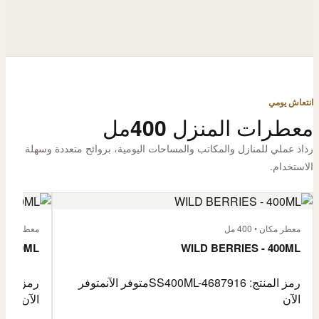
انتعاش يومي
معطرات المنزل 400مل
رذاذ عملي للمنازل والمكاتب والمساحات اليومية، بروائح متعددة وسهلة
الاستخدام.
معطر مكان • 400 مل
معطر مكان • 400
- 400ML
WILD BERRIES - 400ML
رمز المنتج: SS400ML-4687916
متوفر الآن
متوفر
رمز المنتج: -4687917
الآن
الآن