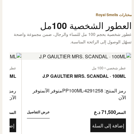
مختارات Royal Smells
العطور الشخصية 100مل
عطور شخصية بحجم 100 مل للنساء والرجال، ضمن مجموعة واضحة
تسهّل الوصول إلى الرائحة المناسبة.
عطر شخصي • 100 مل
عطر شخصي • 00
· 100ML
J.P GAULTIER MRS. SCANDAL · 100ML
رمز المنتج: PP100ML-4291258
متوفر الآن
متوفر
رمز المنتج: -4485976
الآن
الآن
71,500 د.ع
1,500
عرض التفاصيل
السعر
السعر
إضافة إلى السلة
إضافة إ