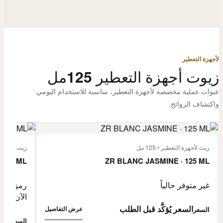
لأجهزة التعطير
زيوت أجهزة التعطير 125مل
عبوات عملية مخصصة لأجهزة التعطير، مناسبة للاستخدام اليومي
واكتشاف الروائح.
زيت لأجهزة التعطير • 125 مل
زيت لأجهزة الت
 125 ML
ZR BLANC JASMINE · 125 ML
غير متوفر حالياً
رمز المنتج: -4632057
الآن
السعر يُؤكَّد قبل الطلب
عرض التفاصيل
السعر
0,500
السعر