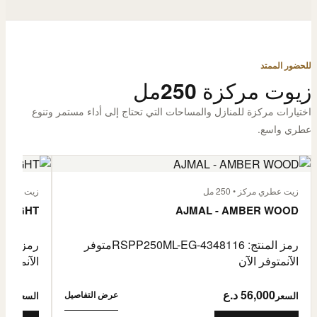
للحضور الممتد
زيوت مركزة 250مل
اختيارات مركزة للمنازل والمساحات التي تحتاج إلى أداء مستمر وتنوع
عطري واسع.
زيت عطري مركز • 250 مل
زيت عطري مركز
 FLIGHT
AJMAL - AMBER WOOD
رمز المنتج: RSPP250ML-EG-4348116
متوفر
رمز المنتج: L-EG-4900255
الآن
متوفر الآن
الآن
متوفر 
56,000 د.ع
6,000
عرض التفاصيل
السعر
السعر