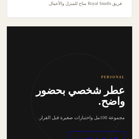
فريق Royal Smells متاح للمنزل والأعمال.
PERSONAL
عطر شخصي بحضور
واضح.
مجموعة 100مل واختبارات صغيرة قبل القرار.