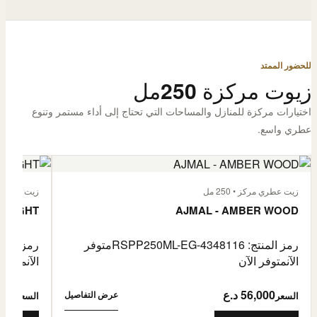
للحضور الممتد
زيوت مركزة 250مل
اختيارات مركزة للمنازل والمساحات التي تحتاج إلى أداء مستمر وتنوع
عطري واسع.
زيت عطري مركز • 250 مل
زيت عطري مركز
 FLIGHT
AJMAL - AMBER WOOD
رمز المنتج: RSPP250ML-EG-4348116
متوفر
رمز المنتج: L-EG-4900255
الآن
متوفر الآن
الآن
متوفر 
56,000 د.ع
6,000
عرض التفاصيل
السعر
السعر