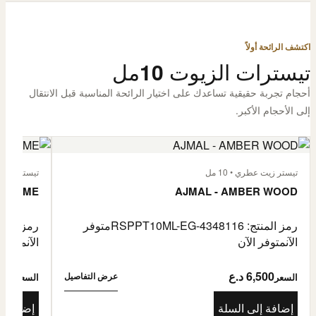
اكتشف الرائحة أولاً
تيسترات الزيوت 10مل
أحجام تجربة حقيقية تساعدك على اختيار الرائحة المناسبة قبل الانتقال
إلى الأحجام الأكبر.
تيستر زيت عطري • 10 مل
تيستر زيت عطر
L'HOMME
AJMAL - AMBER WOOD
رمز المنتج: RSPPT10ML-EG-4348116
متوفر
رمز المنتج: L-EG-4335046
الآن
متوفر الآن
الآن
متوفر 
6,500 د.ع
6,500
عرض التفاصيل
السعر
السعر
إضافة إلى السلة
إضافة إ