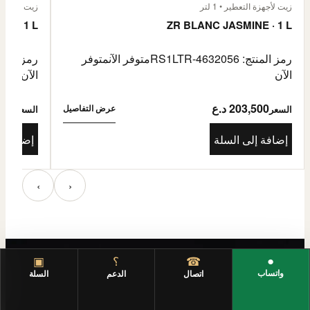
زيت لأجهزة التعطير • 1 لتر
زيت لأجهزة الت
E · 1 L
ZR BLANC JASMINE · 1 L
رمز المنتج: RS1LTR-4632056
متوفر الآن
متوفر
رمز المنتج: 4632057
الآن
الآن
203,500 د.ع
3,500
عرض التفاصيل
السعر
السعر
إضافة إلى السلة
إضافة إ
‹
›
●
☎
؟
▣
واتساب
اتصال
الدعم
السلة