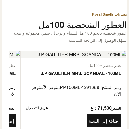
مختارات Royal Smells
العطور الشخصية 100مل
عطور شخصية بحجم 100 مل للنساء والرجال، ضمن مجموعة واضحة
تسهّل الوصول إلى الرائحة المناسبة.
عطر شخصي • 100 مل
عطر شخصي • 00
· 100ML
J.P GAULTIER MRS. SCANDAL · 100ML
رمز المنتج: PP100ML-4291258
متوفر الآن
متوفر
رمز المنتج: -4485976
الآن
الآن
71,500 د.ع
1,500
عرض التفاصيل
السعر
السعر
إضافة إلى السلة
إضافة إ