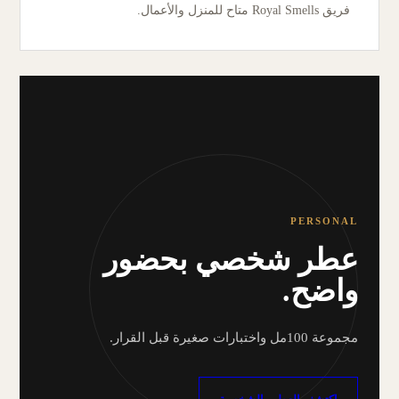
فريق Royal Smells متاح للمنزل والأعمال.
PERSONAL
عطر شخصي بحضور
واضح.
مجموعة 100مل واختبارات صغيرة قبل القرار.