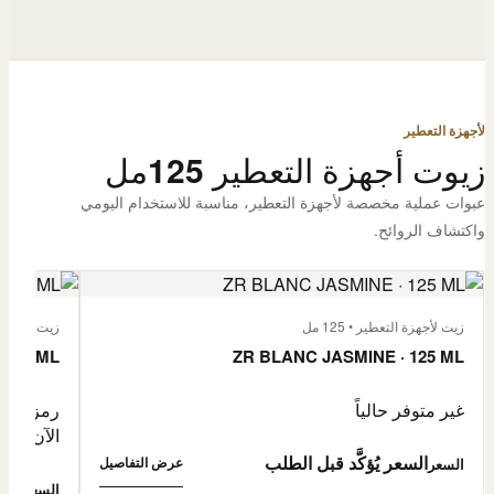
لأجهزة التعطير
زيوت أجهزة التعطير 125مل
عبوات عملية مخصصة لأجهزة التعطير، مناسبة للاستخدام اليومي
واكتشاف الروائح.
زيت لأجهزة التعطير • 125 مل
زيت لأجهزة الت
 125 ML
ZR BLANC JASMINE · 125 ML
غير متوفر حالياً
رمز المنتج: -4632057
الآن
السعر يُؤكَّد قبل الطلب
عرض التفاصيل
السعر
0,500
السعر