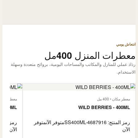
انتعاش يومي
معطرات المنزل 400مل
رذاذ عملي للمنازل والمكاتب والمساحات اليومية، بروائح متعددة وسهلة
الاستخدام.
معطر مكان • 400 مل
معطر مكان • 400
- 400ML
WILD BERRIES - 400ML
رمز المنتج: SS400ML-4687916
متوفر الآن
متوفر
رمز المنتج: -4687917
الآن
الآن