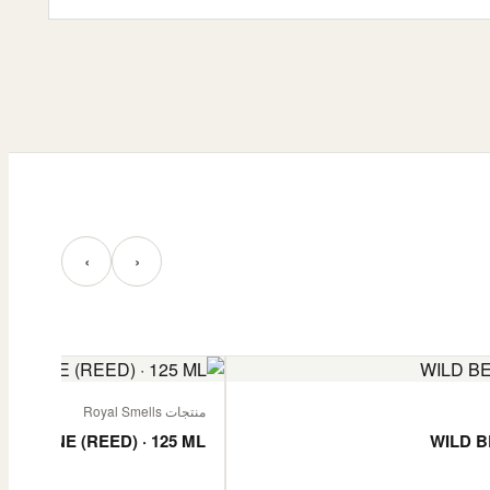
‹
›
منتجات Royal Smells
 JASMINE (REED) · 125 ML
WILD B