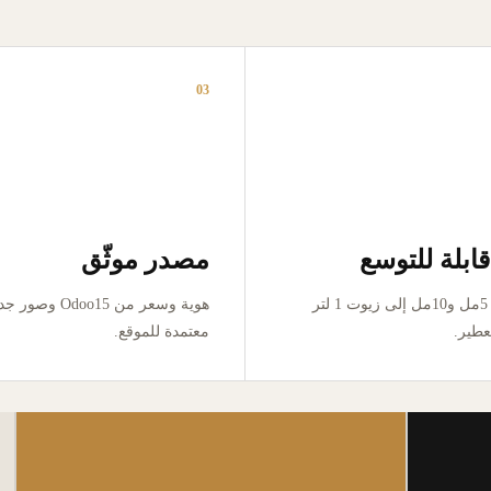
03
ابلة للتوسع
مصدر موثّق
من تجربة 5مل و10مل إلى زيوت 1 لتر
هوية وسعر من Odoo15 وص
عطير.
معتمدة للموقع.