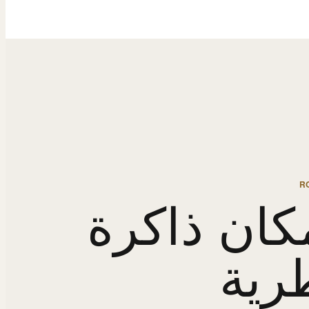
R
كان ذاكرة
رية