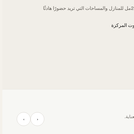
اختيارات 250مل للمنازل والمساحات التي تريد حضورًا هادئًا
ت المركزة
ناية.
‹
›