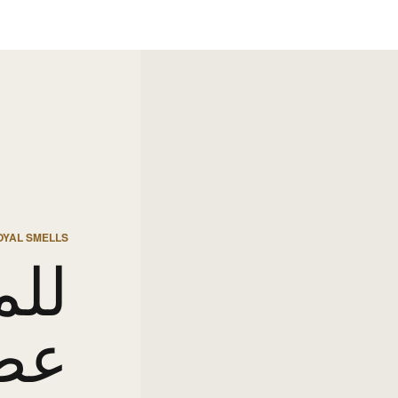
OYAL SMELLS
للم
عط