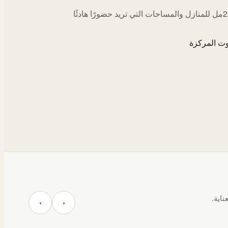
اختيارات 250مل للمنازل والمساحات التي تريد حضورًا هادئًا
ت المركزة
ناية.
‹
›