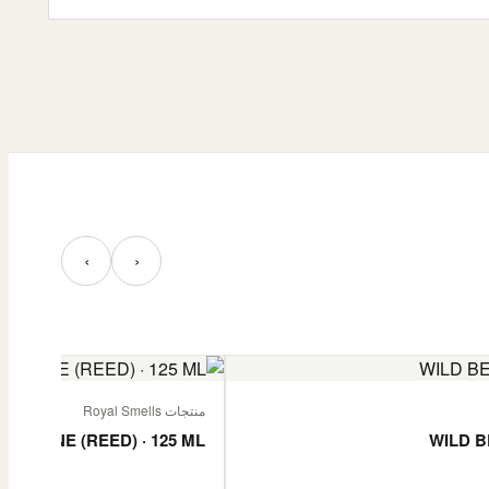
‹
›
منتجات Royal Smells
 JASMINE (REED) · 125 ML
WILD B