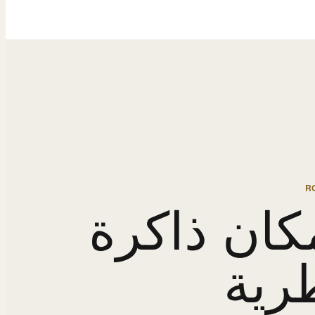
R
كان ذاكرة
رية