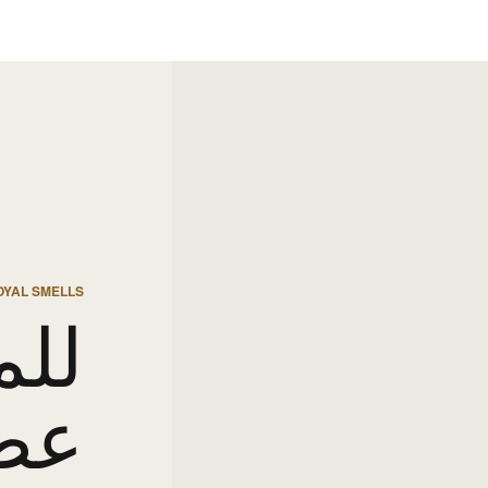
OYAL SMELLS
للم
عط