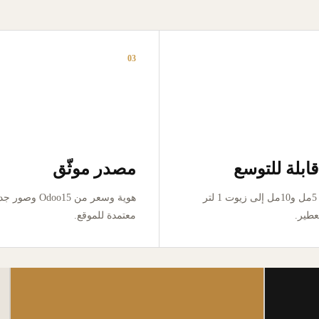
03
ابلة للتوسع
مصدر موثّق
من تجربة 5مل و10مل إلى زيوت 1 لتر
هوية وسعر من Odoo15 وص
عطير.
معتمدة للموقع.