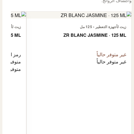
واكتشاف الروائح.
زيت لأجهزة التعطير • 125 مل
زيت لأجهزة التعطي
 · 125 ML
ZR BLANC JASMINE · 125 ML
غير متوفر حالياً
رمز المنتج: 125ML-4632057
غير متوفر حالياً
متوفر الآن
متوفر الآن