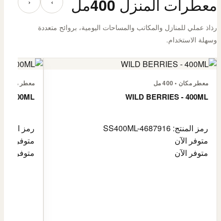
معطرات المنزل 400مل
‹
›
رذاذ عملي للمنازل والمكاتب والمساحات اليومية، بروائح متعددة
وسهلة الاستخدام.
معطر مكان • 400 مل
معطر مكان • 400 مل
E - 400ML
WILD BERRIES - 400ML
رمز المنتج: SS400ML-4687916
رمز المنتج: 400ML-4687917
متوفر الآن
متوفر الآن
متوفر الآن
متوفر الآن