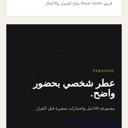
فريق Royal Smells متاح للمنزل والأعمال.
PERSONAL
عطر شخصي بحضور
واضح.
مجموعة 100مل واختبارات صغيرة قبل القرار.