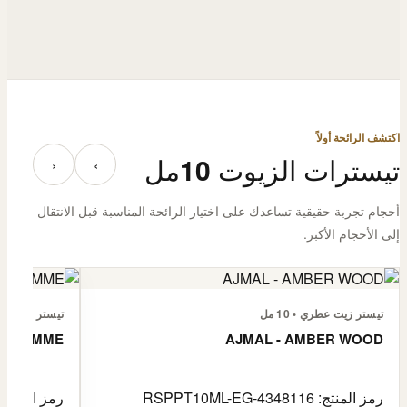
اكتشف الرائحة أولاً
تيسترات الزيوت 10مل
‹
›
أحجام تجربة حقيقية تساعدك على اختيار الرائحة المناسبة قبل الانتقال
إلى الأحجام الأكبر.
تيستر زيت عطري • 10 مل
تيستر زيت عطري 
E L'HOMME
AJMAL - AMBER WOOD
رمز المنتج: RSPPT10ML-EG-4348116
رمز المنتج: PPT10ML-EG-4335046