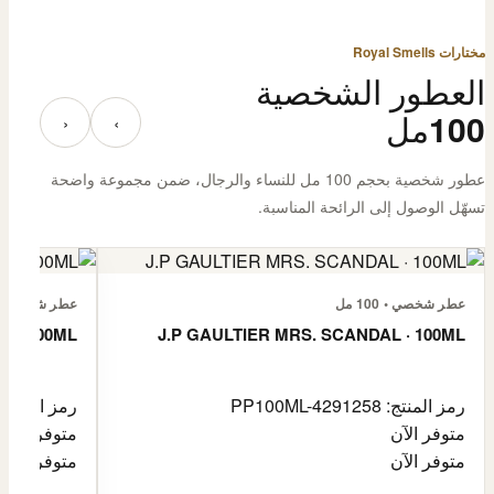
مختارات Royal Smells
العطور الشخصية
100مل
‹
›
عطور شخصية بحجم 100 مل للنساء والرجال، ضمن مجموعة واضحة
تسهّل الوصول إلى الرائحة المناسبة.
عطر شخصي • 100 مل
عطر شخصي • 100 م
L · 100ML
J.P GAULTIER MRS. SCANDAL · 100ML
رمز المنتج: PP100ML-4291258
رمز المنتج: 100ML-4485976
متوفر الآن
متوفر الآن
متوفر الآن
متوفر الآن