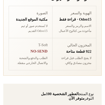
الهوية والسعر
الصورة
Odoo15 · قراءة فقط
مكتبة الموقع الجديدة
الاسم والرمز والسعر
لا تُستخدم صور أو ثيم
مأخوذة من كتالوج الأعمال.
Odoo15 القديم.
T-Soft
المخزون الحالي
NO-SEND
922 قطعة متاحة
الطلب والدفع والشحنة
لا يفتح الطلب قبل قراءة
والاتصال الخارجي مقفلة.
مخزون مصادق وكافٍ.
نوع المنتج
العطور الشخصية 100مل
التوفر
متوفر الآن