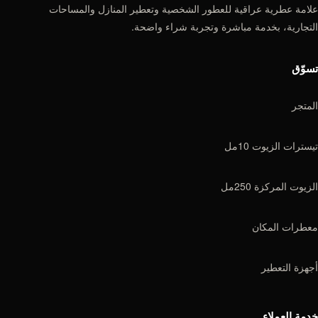
امة عطرية عراقية للعطور الشخصية وتعطير المنازل والمساحات
تجارية، بخدمة مباشرة وتجربة شراء واضحة.
سوّق
متجر
سترات الزيوت 10مل
زيوت المركزة 250مل
عطرات المكان
هزة التعطير
مة العملاء