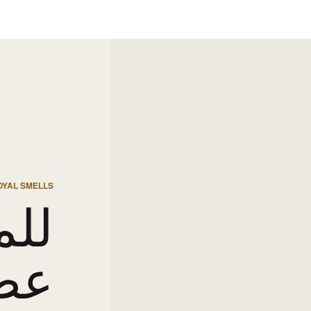
OYAL SMELLS
للم
عط