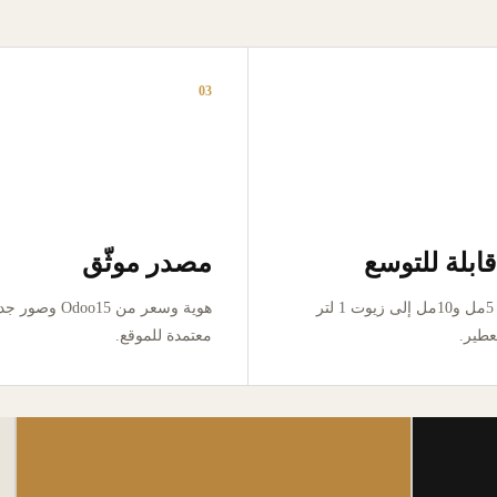
03
ابلة للتوسع
مصدر موثّق
من تجربة 5مل و10مل إلى زيوت 1 لتر
هوية وسعر من Odoo15 وص
عطير.
معتمدة للموقع.