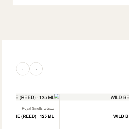
‹
›
منتجات Royal Smells
 JASMINE (REED) · 125 ML
WILD B