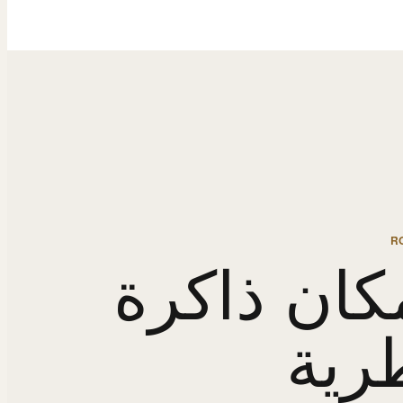
R
كان ذاكرة
رية