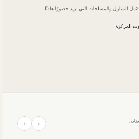
اختيارات 250مل للمنازل والمساحات التي تريد حضورًا هادئًا
ت المركزة
ناية.
‹
›