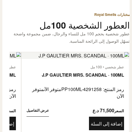
مختارات Royal Smells
العطور الشخصية 100مل
عطور شخصية بحجم 100 مل للنساء والرجال، ضمن مجموعة واضحة
تسهّل الوصول إلى الرائحة المناسبة.
عطر شخصي • 100 مل
عطر شخصي • 00
· 100ML
J.P GAULTIER MRS. SCANDAL · 100ML
رمز المنتج: PP100ML-4291258
متوفر الآن
متوفر
رمز المنتج: -4485976
الآن
الآن
71,500 د.ع
1,500
عرض التفاصيل
السعر
السعر
إضافة إلى السلة
إضافة إ