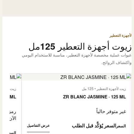
لأجهزة التعطير
زيوت أجهزة التعطير 125مل
عبوات عملية مخصصة لأجهزة التعطير، مناسبة للاستخدام اليومي
واكتشاف الروائح.
زيت لأجهزة التعطير • 125 مل
زيت لأجهزة الت
 125 ML
ZR BLANC JASMINE · 125 ML
غير متوفر حالياً
رمز المنتج: -4632057
الآن
السعر يُؤكَّد قبل الطلب
عرض التفاصيل
السعر
0,500
السعر