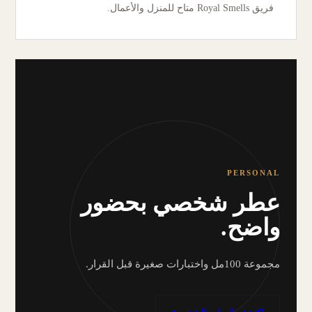
فريق Royal Smells متاح للمنزل والأعمال.
PERSONAL
عطر شخصي بحضور
واضح.
مجموعة 100مل واختبارات صغيرة قبل القرار.