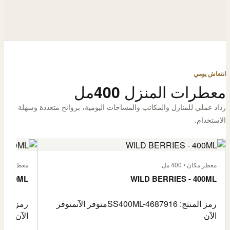
انتعاش يومي
معطرات المنزل 400مل
رذاذ عملي للمنازل والمكاتب والمساحات اليومية، بروائح متعددة وسهلة
الاستخدام.
معطر مكان • 400 مل
معطر مكان • 400
- 400ML
WILD BERRIES - 400ML
رمز المنتج: SS400ML-4687916
متوفر الآن
متوفر
رمز المنتج: -4687917
الآن
الآن