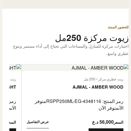
للحضور الممتد
زيوت مركزة 250مل
اختيارات مركزة للمنازل والمساحات التي تحتاج إلى أداء مستمر وتنوع
عطري واسع.
زيت عطري مركز • 250 مل
زيت عطري مركز
 FLIGHT
AJMAL - AMBER WOOD
رمز المنتج: RSPP250ML-EG-4348116
متوفر
رمز المنتج: L-EG-4900255
الآن
متوفر الآن
الآن
متوفر 
56,000 د.ع
6,000
عرض التفاصيل
السعر
السعر