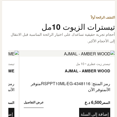
اكتشف الرائحة أولاً
تيسترات الزيوت 10مل
أحجام تجربة حقيقية تساعدك على اختيار الرائحة المناسبة قبل الانتقال
إلى الأحجام الأكبر.
تيستر زيت عطري • 10 مل
تيستر زيت عطر
L'HOMME
AJMAL - AMBER WOOD
رمز المنتج: RSPPT10ML-EG-4348116
متوفر
رمز المنتج: L-EG-4335046
الآن
متوفر الآن
الآن
متوفر 
6,500 د.ع
6,500
عرض التفاصيل
السعر
السعر
إضافة إلى السلة
إضافة إ