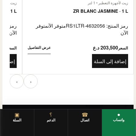
زيت لأجهزة التعطير • 1 لتر
زيت لأجهزة الت
E · 1 L
ZR BLANC JASMINE · 1 L
رمز المنتج: RS1LTR-4632056
متوفر الآن
متوفر
رمز المنتج: 4632057
الآن
الآن
203,500 د.ع
3,500
عرض التفاصيل
السعر
السعر
إضافة إلى السلة
إضافة إ
‹
›
●
☎
؟
▣
واتساب
اتصال
الدعم
السلة