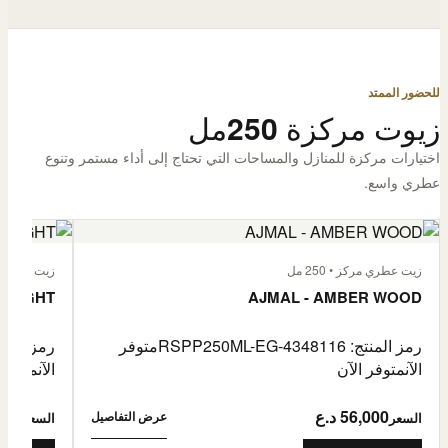
للحضور الممتد
زيوت مركزة 250مل
اختيارات مركزة للمنازل والمساحات التي تحتاج إلى أداء مستمر وتنوع
عطري واسع.
زيت عطري مركز • 250 مل
زيت عطري مركز
 FLIGHT
AJMAL - AMBER WOOD
رمز المنتج: RSPP250ML-EG-4348116
متوفر
رمز المنتج: L-EG-4900255
الآن
متوفر الآن
الآن
متوفر 
56,000 د.ع
6,000
عرض التفاصيل
السعر
السعر