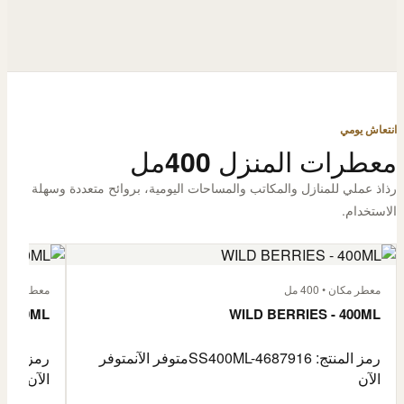
انتعاش يومي
معطرات المنزل 400مل
رذاذ عملي للمنازل والمكاتب والمساحات اليومية، بروائح متعددة وسهلة
الاستخدام.
معطر مكان • 400 مل
معطر مكان • 400
- 400ML
WILD BERRIES - 400ML
رمز المنتج: SS400ML-4687916
متوفر الآن
متوفر
رمز المنتج: -4687917
الآن
الآن