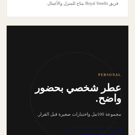
فريق Royal Smells متاح للمنزل والأعمال.
PERSONAL
عطر شخصي بحضور
واضح.
مجموعة 100مل واختبارات صغيرة قبل القرار.