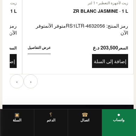
زيت لأجهزة التعطير • 1 لتر
زيت لأجهزة الت
E · 1 L
ZR BLANC JASMINE · 1 L
رمز المنتج: RS1LTR-4632056
متوفر الآن
متوفر
رمز المنتج: 4632057
الآن
الآن
203,500 د.ع
3,500
عرض التفاصيل
السعر
السعر
إضافة إلى السلة
إضافة إ
‹
›
●
☎
؟
▣
واتساب
اتصال
الدعم
السلة