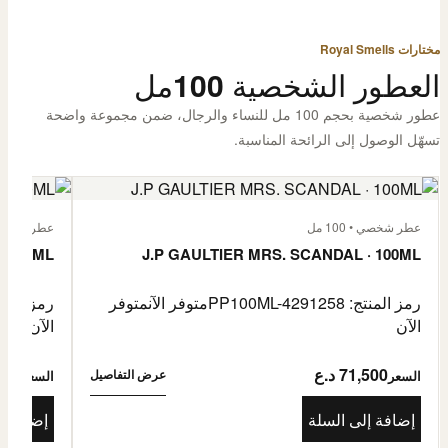
مختارات Royal Smells
العطور الشخصية 100مل
عطور شخصية بحجم 100 مل للنساء والرجال، ضمن مجموعة واضحة
تسهّل الوصول إلى الرائحة المناسبة.
عطر شخصي • 100 مل
عطر شخصي • 00
· 100ML
J.P GAULTIER MRS. SCANDAL · 100ML
رمز المنتج: PP100ML-4291258
متوفر الآن
متوفر
رمز المنتج: -4485976
الآن
الآن
71,500 د.ع
1,500
عرض التفاصيل
السعر
السعر
إضافة إلى السلة
إضافة إ