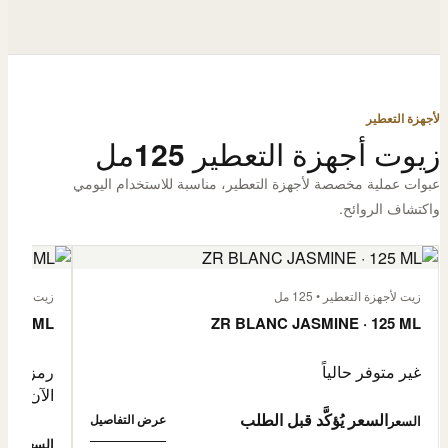
لأجهزة التعطير
زيوت أجهزة التعطير 125مل
عبوات عملية مخصصة لأجهزة التعطير، مناسبة للاستخدام اليومي
واكتشاف الروائح.
زيت لأجهزة التعطير • 125 مل
زيت لأجهزة الت
 125 ML
ZR BLANC JASMINE · 125 ML
غير متوفر حالياً
رمز المنتج: -4632057
الآن
السعر يُؤكَّد قبل الطلب
عرض التفاصيل
السعر
0,500
السعر