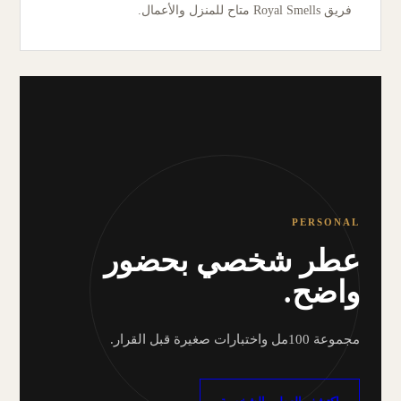
فريق Royal Smells متاح للمنزل والأعمال.
PERSONAL
عطر شخصي بحضور
واضح.
مجموعة 100مل واختبارات صغيرة قبل القرار.