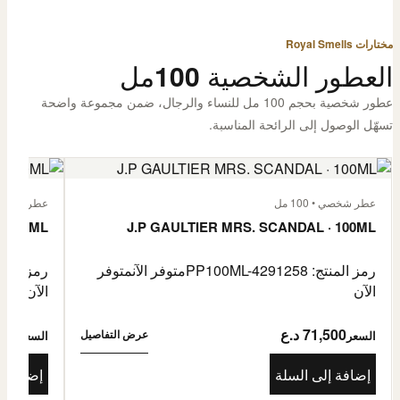
مختارات Royal Smells
العطور الشخصية 100مل
عطور شخصية بحجم 100 مل للنساء والرجال، ضمن مجموعة واضحة
تسهّل الوصول إلى الرائحة المناسبة.
عطر شخصي • 100 مل
عطر شخصي • 00
· 100ML
J.P GAULTIER MRS. SCANDAL · 100ML
رمز المنتج: PP100ML-4291258
متوفر الآن
متوفر
رمز المنتج: -4485976
الآن
الآن
71,500 د.ع
1,500
عرض التفاصيل
السعر
السعر
إضافة إلى السلة
إضافة إ