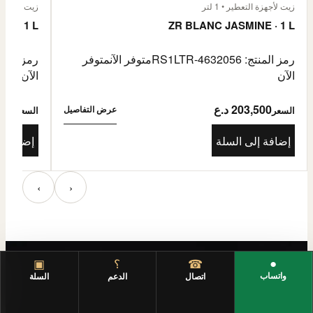
زيت لأجهزة التعطير • 1 لتر
زيت لأجهزة الت
E · 1 L
ZR BLANC JASMINE · 1 L
رمز المنتج: RS1LTR-4632056
متوفر الآن
متوفر
رمز المنتج: 4632057
الآن
الآن
203,500 د.ع
3,500
عرض التفاصيل
السعر
السعر
إضافة إلى السلة
إضافة إ
‹
›
●
☎
؟
▣
واتساب
اتصال
الدعم
السلة