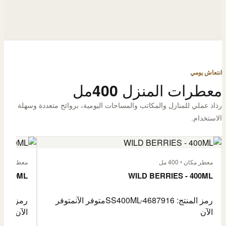
انتعاش يومي
معطرات المنزل 400مل
رذاذ عملي للمنازل والمكاتب والمساحات اليومية، بروائح متعددة وسهلة
الاستخدام.
معطر مكان • 400 مل
معطر مكان • 400
- 400ML
WILD BERRIES - 400ML
رمز المنتج: SS400ML-4687916
متوفر الآن
متوفر
رمز المنتج: -4687917
الآن
الآن