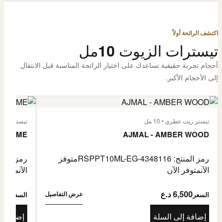
اكتشف الرائحة أولاً
تيسترات الزيوت 10مل
أحجام تجربة حقيقية تساعدك على اختيار الرائحة المناسبة قبل الانتقال
إلى الأحجام الأكبر.
تيستر زيت عطري • 10 مل
تيستر زيت عطر
L'HOMME
AJMAL - AMBER WOOD
رمز المنتج: RSPPT10ML-EG-4348116
متوفر
رمز المنتج: L-EG-4335046
الآن
متوفر الآن
الآن
متوفر 
6,500 د.ع
6,500
عرض التفاصيل
السعر
السعر
إضافة إلى السلة
إضافة إ