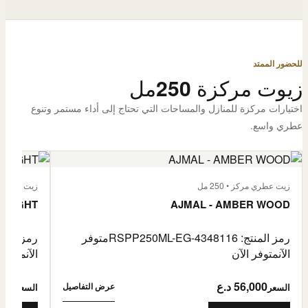
للحضور الممتد
زيوت مركزة 250مل
اختيارات مركزة للمنازل والمساحات التي تحتاج إلى أداء مستمر وتنوع
عطري واسع.
زيت عطري مركز • 250 مل
زيت عطري مركز
 FLIGHT
AJMAL - AMBER WOOD
رمز المنتج: RSPP250ML-EG-4348116
متوفر
رمز المنتج: L-EG-4900255
الآن
متوفر الآن
الآن
متوفر 
56,000 د.ع
6,000
عرض التفاصيل
السعر
السعر