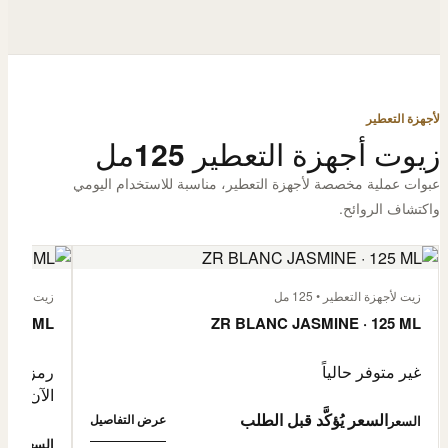
لأجهزة التعطير
زيوت أجهزة التعطير 125مل
عبوات عملية مخصصة لأجهزة التعطير، مناسبة للاستخدام اليومي
واكتشاف الروائح.
زيت لأجهزة التعطير • 125 مل
زيت لأجهزة الت
 125 ML
ZR BLANC JASMINE · 125 ML
غير متوفر حالياً
رمز المنتج: -4632057
الآن
السعر يُؤكَّد قبل الطلب
عرض التفاصيل
السعر
0,500
السعر