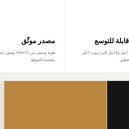
ابلة للتوسع
مصدر موثّق
من تجربة 5مل و10مل إلى زيوت 1 لتر
هوية وسعر من Odoo15 وص
عطير.
معتمدة للموقع.