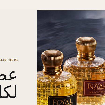
LLS · 100 ML
عط
لك