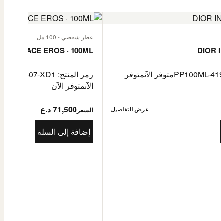
عطر شخصي • 100 مل
VERSACE EROS · 100ML
DIOR 
متوفر الآن
متوفر
رمز المنتج: PP100ML-4081507-XD1
الآن
متوفر الآن
71,500 د.ع
عرض التفاصيل
السعر
إضافة إلى السلة