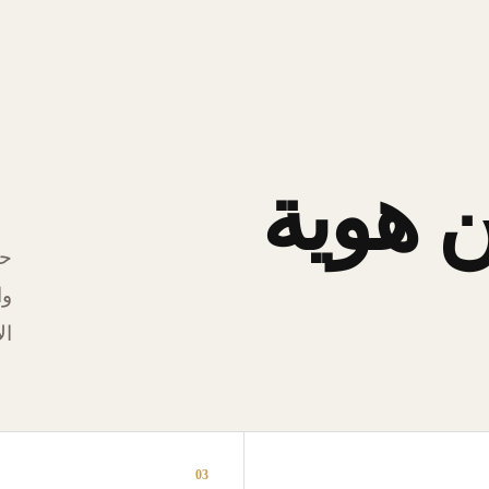
 هوية
حل
وا
ال
03