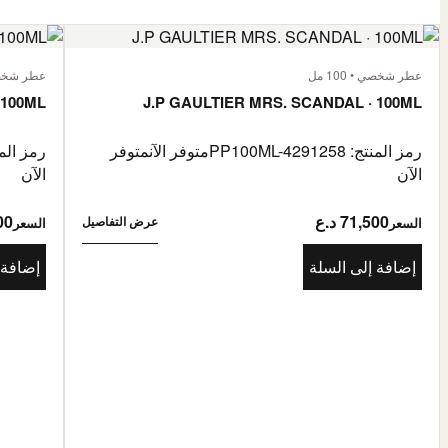
عطر شخصي • 100 مل
عطر شخصي • 
 100ML
J.P GAULTIER MRS. SCANDAL · 100ML
رمز المنتج: PP100ML-4291258
متوفر الآن
متوفر
رمز المنتج: 85976
الآن
الآن
71,500 د.ع
500
عرض التفاصيل
السعر
السعر
إضافة إلى السلة
إضافة 