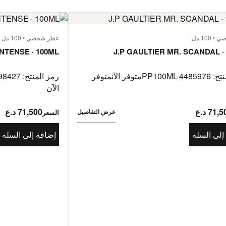
100 مل
عطر شخصي • 100 مل
INTENSE · 100ML
J.P GAULTIER MR. SCANDAL ·
PP100ML-44
متوفر الآن
متوفر
رمز المنتج: PP100ML-4198427
الآن
71, د.ع
71,500 د.ع
عرض التفاصيل
السعر
إلى السلة
إضافة إلى السلة