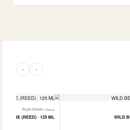
‹
›
منتجات Royal Smells
 JASMINE (REED) · 125 ML
WILD B