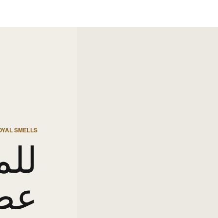
OYAL SMELLS
للم
عط