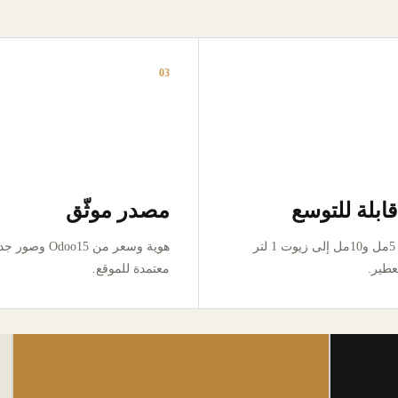
03
ابلة للتوسع
مصدر موثّق
من تجربة 5مل و10مل إلى زيوت 1 لتر
هوية وسعر من Odoo15 وص
عطير.
معتمدة للموقع.