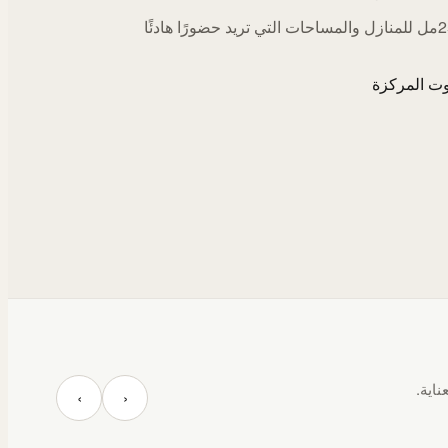
اختيارات 250مل للمنازل والمساحات التي تريد حضورًا هادئًا
ت المركزة
ناية.
‹
›