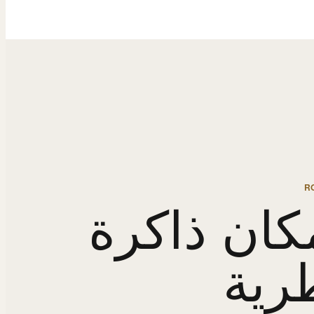
R
كان ذاكرة
رية